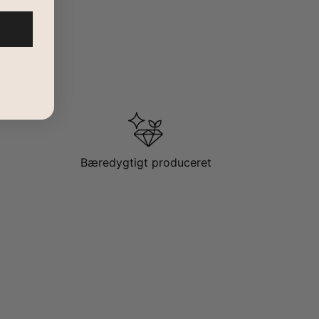
 ethvert outfit. Som en gave til en speciel person bliver
4kt solid guld
. Se vores komplette kollektion for
flere
 den
arabisk navnehalskæde kollektion
.
Bæredygtigt produceret