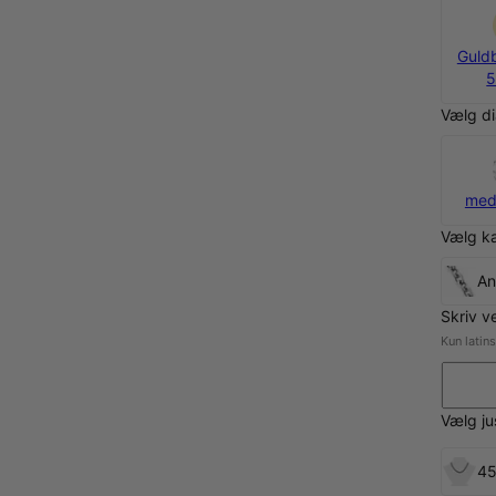
Sølv
Guld
675 kr.
5
Vælg d
med
Vælg kæ
A
Skriv v
Kun latin
Vælg j
45