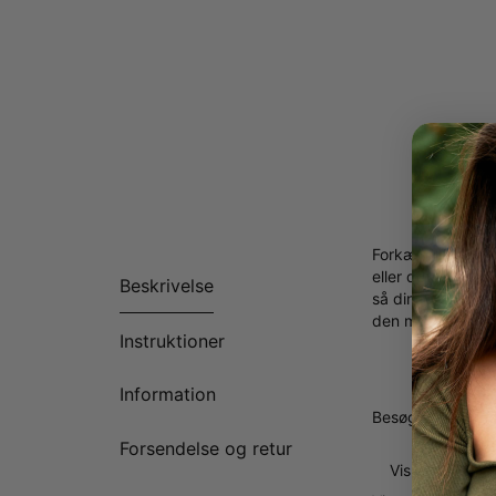
Forkæl dig selv e
eller det valgte
Beskrivelse
så din halskæde 
den mere styrke 
Instruktioner
Ét navn 
"Elegant
Information
Matche
Besøg vores
guld
Forsendelse og retur
Vis mere