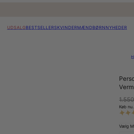
UDSALG
BESTSELLERS
KVINDER
MÆND
BØRN
NYHEDER
H
Pers
Verm
1.550
Køb nu.
Vælg Ma