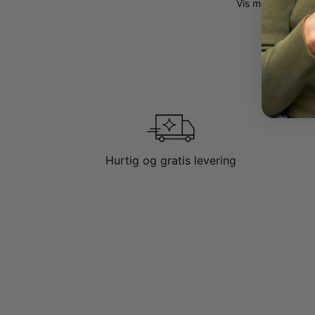
Vis mere
Vis min
DERFOR KOMMER
Denne halskæde er
den altid godt m
FLERE VALG:
Denne halskæde 
navnehalskæder
Hurtig og gratis levering