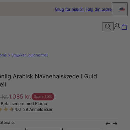
Brug for hjælp?
Følg din ordre
ome
Smykker i guld vermeil
onlig Arabisk Navnehalskæde i Guld
eil
 kr.
1.085 kr.
Spare
30
%
 Betal senere med Klarna
4.6
29 Anmeldelser
teriale: