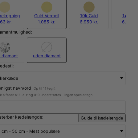
belægning
Guld Vermeil
10k Guld
14k Gul
63 kr.
1.085 kr.
6.950 kr.
6.950 k
iamantmulighed:
 diamant
uden diamant
destil:
nkerkæde
enligst navn/ord
(Op til 11 tegn):
sk alfabet A-Z, a-z og 0-9 understøttes - ingen specialtegn
usterbar kædelængde:
Guide til kædelængde
 cm - 50 cm - Mest populære