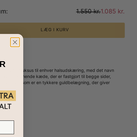
um
:
1.550 kr.
1.085 kr.
LÆG I KURV
R
et strejf af luksus til enhver halsudskæring, med det navn
på en matchende kæde, der er fastgjort til begge sider,
ld Vermeil, som er en tykkere guldbelægning, der giver