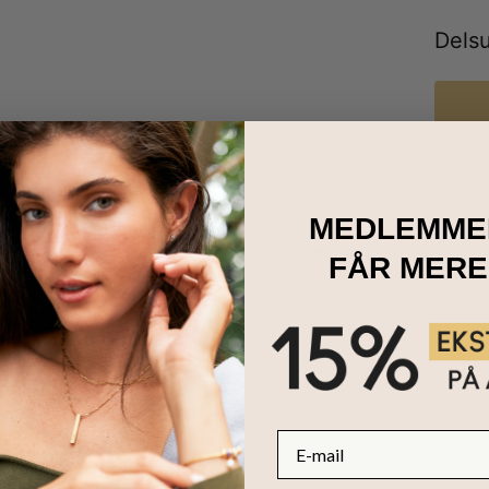
Dels
MEDLEMME
ller en, du elsker! Vores Arabisk Navnehalskæde i guld vermeil giver 
FÅR MERE
 ord, indskrevet på smukt detaljeret arabisk. Vedhænget præsenteres 
forbliver perfekt centreret. Denne halskæde er håndlavet af 18kt. gu
og holdbarhed end standard guldbelægning. Den tilbyder:
/ èt ord
 arabisk alfabet skrifttype
nde kæde
 vermeil guide
, hvor du kan læse mere om materialet!
E-mail