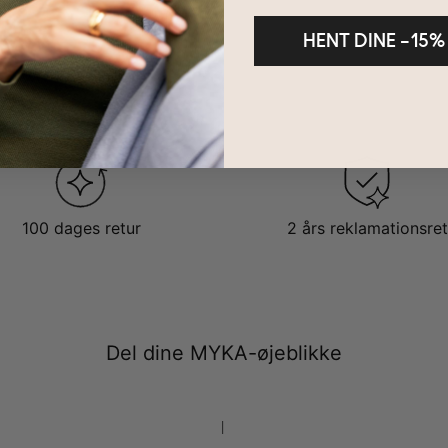
dre
 DU TIL AT ELSKE DEN:
HENT DINE –15%
 en fantastisk måde at introducere dig selv på, og den er dejlig med
odtaget. Meningsfuldt og smukt: Den er perfekt!
fås også i
sterlingsølv
,
18kt. guldbelægning
,
18kt. rosaforgyldt
og
1
. Det er nemt at finde den perfekte stil til alle på din liste! Også vist i
100 dages retur
2 års reklamationsret
Del dine MYKA-øjeblikke