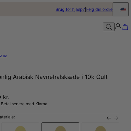
Brug for hjælp?
Følg din ordre
ome
onlig Arabisk Navnehalskæde i 10k Gult
 kr.
 Betal senere med Klarna
teriale: