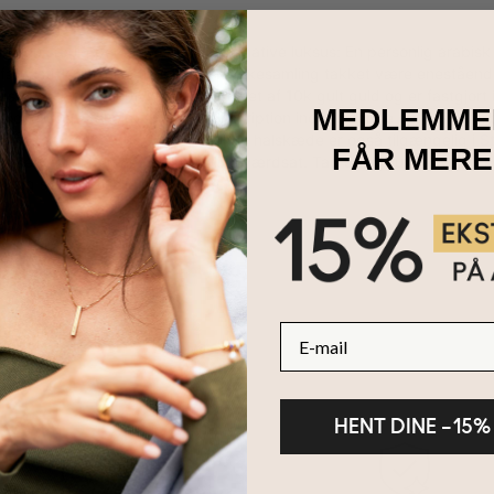
eller en særlig person med den ultimative luksus: En personlig arab
 fantastisk tilføjelse til enhver smykkesamling takket være eneståen
staver. Den er individuelt håndlavet af 10k gult guld og er fastgjort 
MEDLEMME
 looket. Du skal blot oplyse en inskription indeholdende op til 8 te
enestående vedhæng! Denne smukke halskæde er også tilgængelig i
St
FÅR MERE
 vælger, vil den helt sikkert blive værdsat. Tag et kig rundt i vores 
il dig selv og til alle på din liste.
E-mail
HENT DINE –15%