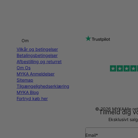
Om
Vilkår og betingelser
Betalingsbetingelser
Afbestilling og returret
Om Os
MYKA Anmeldelser
Sitemap
Tilgængelighedserklæring
MYKA Blog
Fortryd køb her
© 2026 MYKA
Alle r
Tilmeld dig v
Eksklusivt sal
Email*