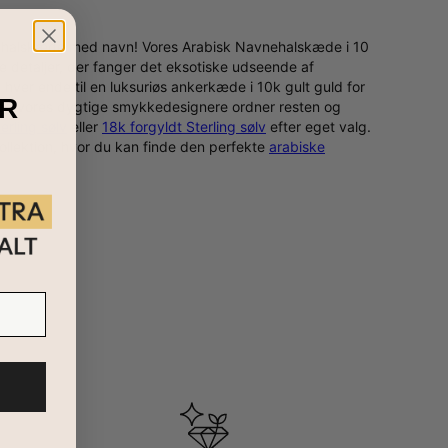
isk halskæde med navn! Vores Arabisk Navnehalskæde i 10
de detaljer, der fanger det eksotiske udseende af
i hver ende til en luksuriøs ankerkæde i 10k gult guld for
R
gn og vores dygtige smykkedesignere ordner resten og
erling sølv
eller
18k forgyldt Sterling sølv
efter eget valg.
kollektion, hvor du kan finde den perfekte
arabiske