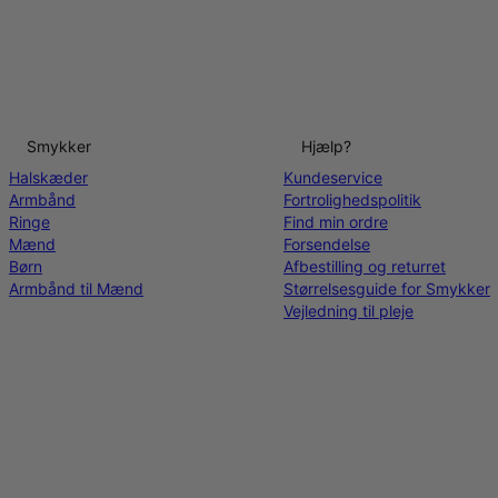
Smykker
Hjælp?
Halskæder
Kundeservice
Armbånd
Fortrolighedspolitik
Ringe
Find min ordre
Mænd
Forsendelse
Børn
Afbestilling og returret
Armbånd til Mænd
Størrelsesguide for Smykker
Vejledning til pleje