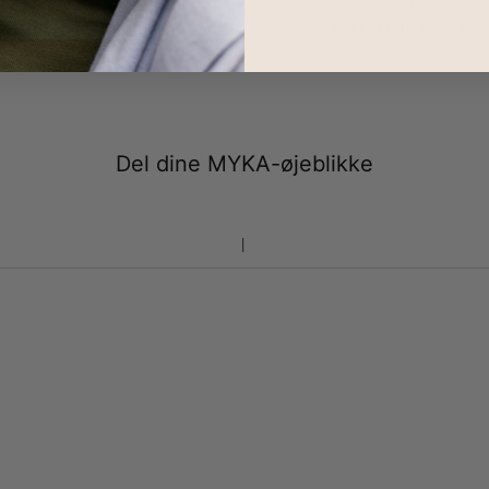
100 dages retur
2 års reklamationsret
Del dine MYKA-øjeblikke