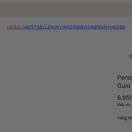
UDSALG
BESTSELLERS
KVINDER
MÆND
BØRN
NYHEDER
H
Pers
Guld
6.950
Køb nu.
Vælg Ma