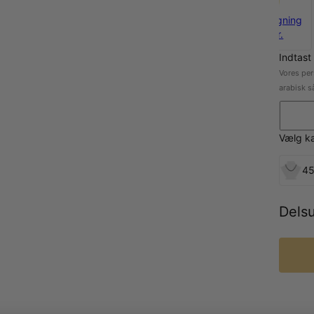
Sølv
Guldbelægning
675 kr.
563 kr.
Indtast
Vores per
arabisk s
Vælg k
45
Dels