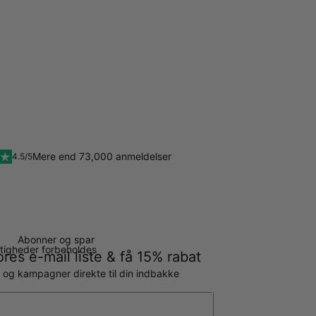
Mere end 73,000 anmeldelser
4.5/5
Abonner og spar
ettigheder forbeholdes
ores e-mail liste & få 15% rabat
g og kampagner direkte til din indbakke