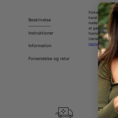
Forkæl dig selv 
karat guld, er en
Beskrivelse
mellemøstlige bog
at gøre fuldende
Instruktioner
fremstiller dit 
Uanset hvilken du
navnehalskæde
t
Information
Forsendelse og retur