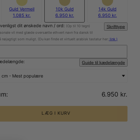
Guld Vermeil
10k Guld
14k Guld
1.085 kr.
6.950 kr.
6.950 kr.
 venligst dit ønskede navn / ord:
(Op til 10 tegn)
Skrifttype
sonale vil med glæde oversætte ethvert navn fra dansk til
å nøjagtigt som muligt. (Du kan finde et virtuelt arabisk tastatur her:
link
)
ædelængde:
Guide til kædelængde
 cm - Mest populære
um
:
6.950 kr.
LÆG I KURV