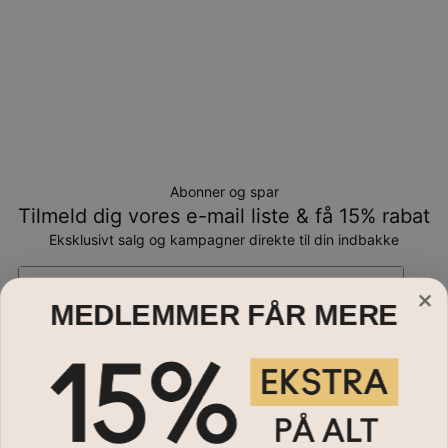
Abonner og spar
Tilmeld dig vores e-mail liste & få 15% rabat
Eksklusivt salg og kampagner direkte til din indbakke
Email*
MEDLEMMER FÅR MERE
Smykker
Halskæder
Hjælp?