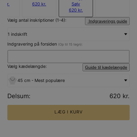
0 kr.
620 kr.
Sølv
620 kr.
Vælg antal inskriptioner (1-4):
Indgraverings guide
1 indskrift
Indgravering på forsiden
(Op til 15 tegn):
Vælg kædelængde:
Guide til kædelængde
45 cm - Mest populære
Delsum
:
620 kr.
LÆG I KURV