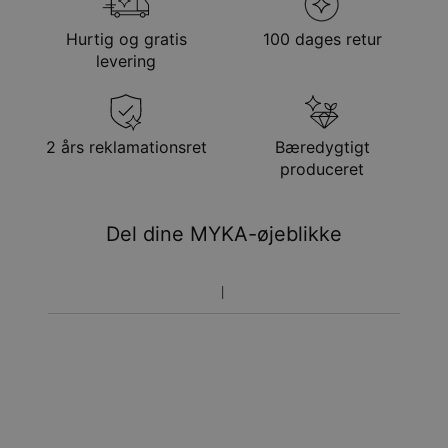
forsendelsesmetode
Hypoallergenisk
Nikkelfri
Hurtig og gratis
100 dages retur
Metode
Anslået leveringsdato
levering
Få det senest
Gratis levering
tor. 20. aug. - fre. 21.
aug.
Få det senest
2 års reklamationsret
Bæredygtigt
Hastelevering
tir. 11. aug. - tor. 13.
produceret
aug.
Du vil ikke blive opkrævet yderligere afgifter.
Del dine MYKA-øjeblikke
Vær opmærksom på at tidsperioden nævnt ovenfor er
inklusivefremstillingen.
Returnering
Bemærk venligst, at personlige smykker er unikke og kun
kan returneres tilombytning eller butikskredit.