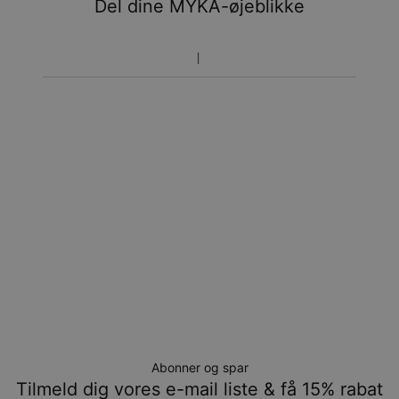
Del dine MYKA-øjeblikke
Vær opmærksom på at tidsperioden nævnt ovenfor er
inklusivefremstillingen.
Returnering
Bemærk venligst, at personlige smykker er unikke og kun
kan returneres tilombytning eller butikskredit.
Abonner og spar
Tilmeld dig vores e-mail liste & få 15% rabat