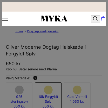
Home
Dog tags med gravering
Oliver Moderne Dogtag Halskæde i
Forgyldt Sølv
650 kr.
Køb nu. Betal senere med Klarna
Vælg Materiale:
?
925
18k Forgyldt
Guld Vermeil
sterlingsølv
Sølv
1.050 kr.
650 kr.
650 kr.