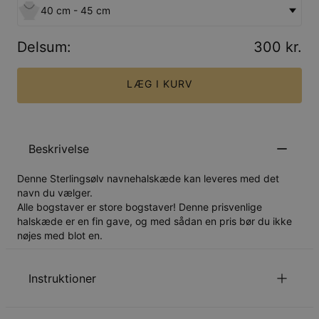
40 cm - 45 cm
Delsum
:
300 kr.
LÆG I KURV
Beskrivelse
Denne
Sterlingsølv
navnehalskæde kan leveres med det
navn du vælger.
Alle bogstaver er store bogstaver! Denne prisvenlige
halskæde er en fin gave, og med sådan en pris bør du ikke
nøjes med blot en.
Instruktioner
Ét
navn eller ord pr vedhæng.