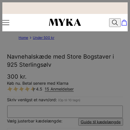
Home
Under 500 kr
Navnehalskæde med Store Bogstaver i
925 Sterlingsølv
300 kr.
Køb nu. Betal senere med Klarna
4.5
15 Anmeldelser
Skriv venligst et navn/ord:
(Op til 10 tegn)
Vælg justerbar kædelængde:
Guide til kædelængde