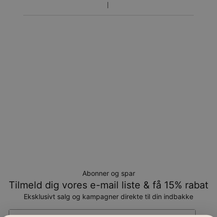
Returnering
Bemærk venligst, at personlige smykker er unikke og kun
kan returneres tilombytning eller butikskredit.
Abonner og spar
Tilmeld dig vores e-mail liste & få 15% rabat
Eksklusivt salg og kampagner direkte til din indbakke