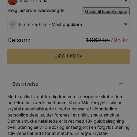
Januar - Granat
Vælg justerbar kædelængde:
Guide til kædelængde
45 cm - 50 cm - Mest populære
Delsum
:
1.060 kr.
795 kr.
LÆG I KURV
Beskrivelse
Med kun lidt input fra dig kan vores designere skabe den
perfekte halskæde med navn! Vores 18kt forgyldt sølv og
krystal navnehalskæde tilbyder masser af vidunderlige
personlige detaljer, der forenes i et unikt, smukt smykke.
Denne smukke halskæde er lavet med 18k guldbelægning
over Sterling sølv (0.925) og er fastgjort i en forgyldt Sterling
sølv veneziakæde for at matche. En ægte krystal-