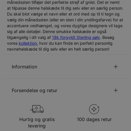
månedssten tilføjer det perfekte strejf af gnist. Det er nemt
at tilpasse denne halskæde til dig selv eller en særlig person.
Du skal blot vælge et navn eller et ord med op til ti tegn og
vælg din månedssten (eller en sten i din yndlingsfarve) for at
accentuere vedhænget, og vores dygtige designere vil tage
sig af alle detaljer. Denne smukke halskæde er også
tilgængelig i dit valg af
18k forgyldt Sterling sølv
. Besøg
vores
kollektion
, hvor du kan finde en perfekt personlig
navnehalskæde til dig selv eller en helt særlig person!
Information
ID:
110-01-237-89
Hovedmateriale
Ansvarligt indkøbt metal
Forsendelse og retur
Udmålinger
5.08mm - 10.16mm
Kædetype
Ankerkæde
Kædelængde
Justerbar
Din bestilling vil blive sendt med følgende
Stil/kollektion
Navnehalskæde Kollektion
forsendelsesmetode
Hypoallergenisk
Nikkelfri
Hurtig og gratis
100 dages retur
Metode
Anslået leveringsdato
levering
Få det senest