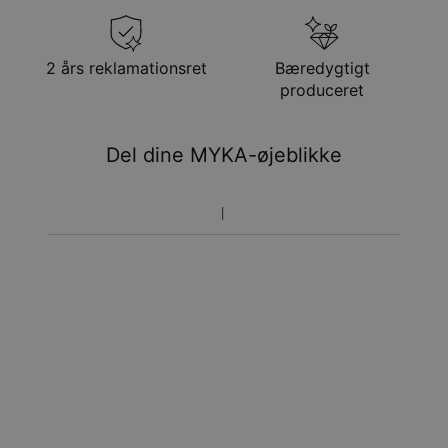
Gratis levering
tir. 25. aug. - ons. 26.
aug.
Få det senest
2 års reklamationsret
Bæredygtigt
Hastelevering
søn. 16. aug. - tir. 18.
produceret
aug.
Du vil ikke blive opkrævet yderligere afgifter.
Del dine MYKA-øjeblikke
Vær opmærksom på at tidsperioden nævnt ovenfor er
inklusivefremstillingen.
Returnering
Bemærk venligst, at personlige smykker er unikke og kun
kan returneres tilombytning eller butikskredit.