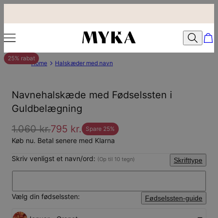
25% rabat
Home
Halskæder med navn
Navnehalskæde med Fødselssten i
Guldbelægning
1.060 kr.
795 kr.
Spare
25
%
Køb nu. Betal senere med Klarna
Skriv venligst et navn/ord:
(Op til 10 tegn)
Skrifttype
Vælg din fødselssten:
Fødselssten-guide