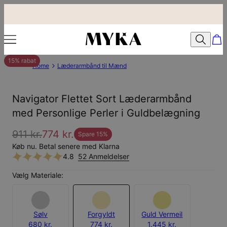
15% rabat
Home
Læderarmbånd til Mænd
Navigator Flettet Sort Læderarmbånd
med Personlige Perler i Guldbelægning
911 kr.
774 kr.
Spare
15
%
Køb nu. Betal senere med Klarna
4.8
52 Anmeldelser
Vælg Materiale:
Sølv
Forgyldt
Guld Vermeil
680 kr.
774 kr.
1.445 kr.