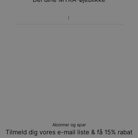
Vær opmærksom på at tidsperioden nævnt ovenfor er
inklusivefremstillingen.
Returnering
Bemærk venligst, at personlige smykker er unikke og kun
kan returneres tilombytning eller butikskredit.
Abonner og spar
Tilmeld dig vores e-mail liste & få 15% rabat