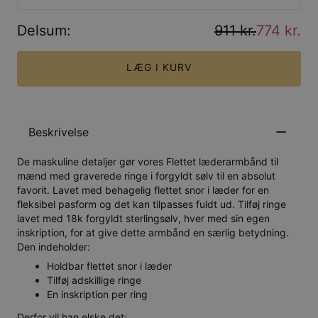
Delsum
:
911 kr.
774 kr.
LÆG I KURV
Beskrivelse
De maskuline detaljer gør vores Flettet læderarmbånd til
mænd med graverede ringe i forgyldt sølv til en absolut
favorit. Lavet med behagelig flettet snor i læder for en
fleksibel pasform og det kan tilpasses fuldt ud. Tilføj ringe
lavet med 18k forgyldt sterlingsølv, hver med sin egen
inskription, for at give dette armbånd en særlig betydning.
Den indeholder:
Holdbar flettet snor i læder
Tilføj adskillige ringe
En inskription per ring
Derfor vil han elske det: