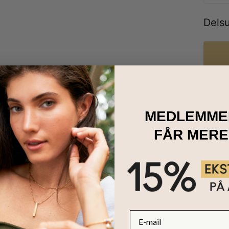
Dels
MEDLEMME
nt læderarmbånd til mænd med graverede ringe i forgyldt sølv er lige 
kan tilpasses på bestilling med en fantastisk flot skrift der har små 
FÅR MERE
ger for armbåndet sidder både behageligt og sikkert. Perlerne er hån
0 perler
ption per perle
ed specielle tegn & tal
af flettet brunt læder
E-mail
dre
 ELSKE DET: