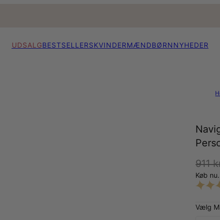
UDSALG
BESTSELLERS
KVINDER
MÆND
BØRN
NYHEDER
H
Navi
Perso
911 k
Køb nu.
Vælg Ma