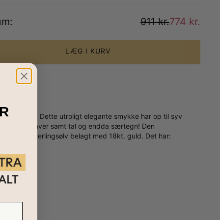
um
:
911 kr.
774 kr.
LÆG I KURV
R
på pletten! Dette utroligt elegante smykke har op til syv
og store bogstaver samt tal og endda særtegn! Den
dlavet i sterlingsølv belagt med 18kt. guld. Det har: