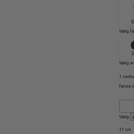
6
Vælg fa
S
Vælg an
1 ved
Første i
Vælg
17 cm