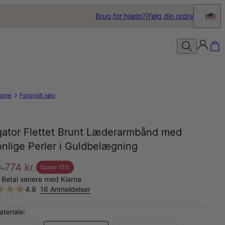
Brug for hjælp?
Følg din ordre
ome
Forgyldt sølv
gator Flettet Brunt Læderarmbånd med
nlige Perler i Guldbelægning
r.
774 kr.
Spare
15
%
 Betal senere med Klarna
4.8
16 Anmeldelser
teriale: