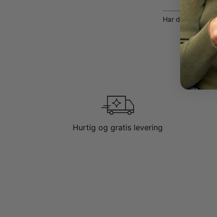
Dette armbånd ka
Har du allerede 
FLERE MULIGHE
Dette armbånd f
mænd
. Vi har n
Hurtig og gratis levering