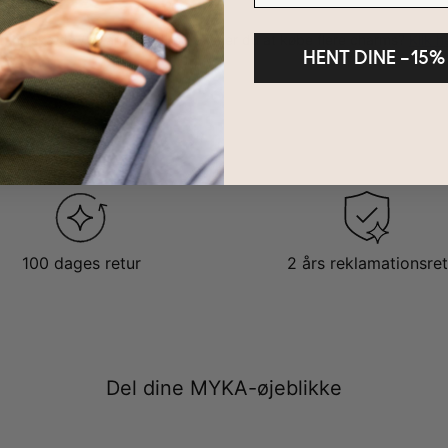
n tilpasses på utallige måder! Han vil sætte pris på din betænksom
en halskæde / et armbånd, og ønsker du at købe flere charms?
Klik h
DER:
HENT DINE –15%
ås også i
sterlingsølv
og
18kt. guld vermeil
. Alle tre slags fås også
oget for enhver smag!
100 dages retur
2 års reklamationsret
Del dine MYKA-øjeblikke