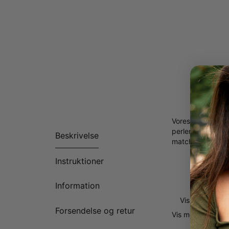
Vores Flettet bru
perler, der alle 
Beskrivelse
matchende lås sør
Op til 1
Instruktioner
1 inskri
Skrift m
Information
Armbånd 
Vis mere
Forsendelse og retur
Vis mere
Vis min
DERFOR VIL HAN