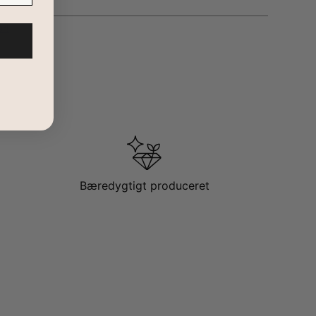
hed og elske dette utrolige armbånds betydning.
er!
 med sort læderarmbånd. Se
flere personlige armbånd til
Bæredygtigt produceret