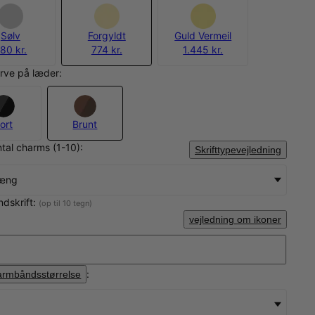
Sølv
Forgyldt
Guld Vermeil
80 kr.
774 kr.
1.445 kr.
rve på læder:
ort
Brunt
tal charms (1-10):
Skrifttypevejledning
hæng
ndskrift:
(op til 10 tegn)
vejledning om ikoner
:
armbåndsstørrelse