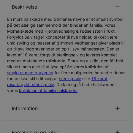
Beskrivelse
En mors halskæde med børnenes navne er et smukt symbol
på det særlige sammenhold der binder en familie. Vores
Morhalskæde med Hjertevedhæng & Fødselssten i 18kt.
Forgyldt Sølv tager konceptet til nye højder, takket være
unik styling og masser af glimmer! Vedhænget giver plads til
op til syv indgraveringer og op til syv månedssten. Den er
lavet af 18 karat forgyldt sterlingsølv og leveres komplet
med en matchende rollokæde. Smuk og alsidig, den får helt
sikkert mors øjne til at lyse op! Se vores kollektion af
smykker med gravering
for flere muligheder, herunder denne
fantastiske stil i dit valg af
sterlingsølv
eller
18 karat
rosaforgyldt sterlingsølv
. Du kan også finde halskæden i
vores
kollektion af familie halskæder
.
Information
ID:
110-01-2039-89
Hovedmateriale
Ansvarligt indkøbt metal
Forsendelse og retur
Udmålinger
33.78mm x 29.72mm