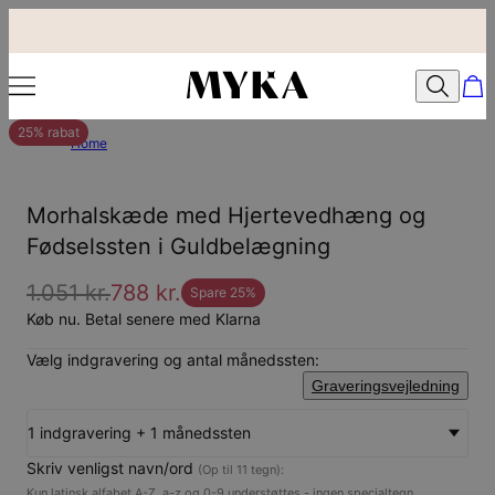
25% rabat
Home
Morhalskæde med Hjertevedhæng og
Fødselssten i Guldbelægning
1.051 kr.
788 kr.
Spare
25
%
Køb nu. Betal senere med Klarna
Vælg indgravering og antal månedssten:
Graveringsvejledning
1 indgravering + 1 månedssten
Skriv venligst navn/ord
(Op til 11 tegn):
Kun latinsk alfabet A-Z, a-z og 0-9 understøttes - ingen specialtegn