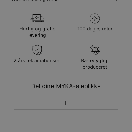
Kædetype
Ankerkæde
Kædelængde
Justerbar
Din bestilling vil blive sendt med følgende
Stil/kollektion
Morkollektion
forsendelsesmetode
Hypoallergenisk
Nikkelfri
Hurtig og gratis
100 dages retur
Metode
Anslået leveringsdato
levering
Få det senest
Gratis levering
man. 24. aug. - tir. 25.
aug.
Få det senest
2 års reklamationsret
Bæredygtigt
Hastelevering
lør. 15. aug. - man. 17.
produceret
aug.
Du vil ikke blive opkrævet yderligere afgifter.
Del dine MYKA-øjeblikke
Vær opmærksom på at tidsperioden nævnt ovenfor er
inklusivefremstillingen.
Returnering
Bemærk venligst, at personlige smykker er unikke og kun
kan returneres tilombytning eller butikskredit.