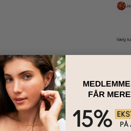
Ja
Vælg k
16.5
Dels
MEDLEMME
FÅR MERE