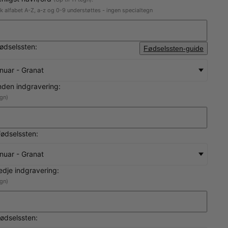
sk alfabet A-Z, a-z og 0-9 understøttes - ingen specialtegn
fødselssten:
Fødselssten-guide
nuar - Granat
nden indgravering:
egn)
ødselssten:
nuar - Granat
redje indgravering:
egn)
fødselssten: