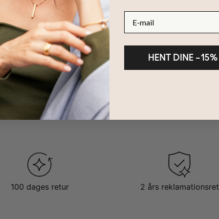
e armbånd til at forkæle dig selv eller en du har kær. Vores Morarm
it.
E-mail
HENT DINE –15%
100 dages retur
2 års reklamationsret