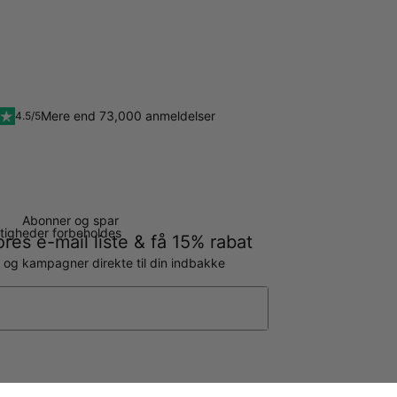
Mere end 73,000 anmeldelser
4.5/5
Abonner og spar
ettigheder forbeholdes
ores e-mail liste & få 15% rabat
g og kampagner direkte til din indbakke