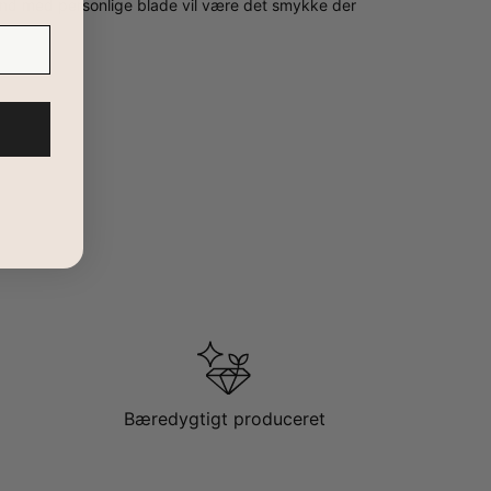
bånd med personlige blade vil være det smykke der
Bæredygtigt produceret