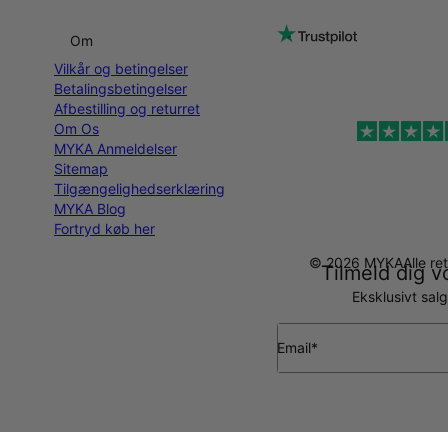
Om
Vilkår og betingelser
Betalingsbetingelser
Afbestilling og returret
Om Os
MYKA Anmeldelser
Sitemap
Tilgængelighedserklæring
MYKA Blog
Fortryd køb her
© 2026 MYKA
Alle r
Tilmeld dig v
Eksklusivt sal
Email*