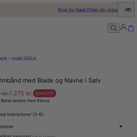
Brug for hjælp?
Følg din ordre
ome
Under 1500 kr
rmbånd med Blade og Navne i Sølv
 kr.
1.275 kr.
Spare
25
%
 Betal senere med Klarna
tal inskriptioner (3-6):
iptioner
enligst navn/ord
(Op til 11 tegn):