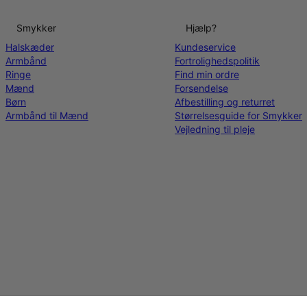
Smykker
Hjælp?
Halskæder
Kundeservice
Armbånd
Fortrolighedspolitik
Ringe
Find min ordre
Mænd
Forsendelse
Børn
Afbestilling og returret
Armbånd til Mænd
Størrelsesguide for Smykker
Vejledning til pleje