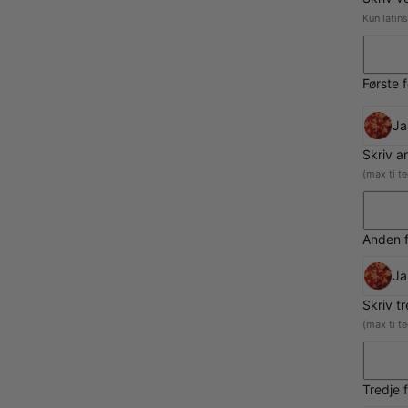
Kun latin
Første 
Ja
Skriv a
(max ti t
Anden f
Ja
Skriv t
(max ti t
Tredje 