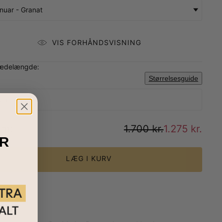
nuar - Granat
VIS FORHÅNDSVISNING
ædelængde:
Størrelsesguide
 cm + 5 cm
um
:
1.700 kr.
1.275 kr.
R
LÆG I KURV