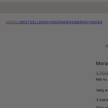
UDSALG
BESTSELLERS
KVINDER
MÆND
BØRN
NYHEDER
H
Mora
1.700
Køb nu.
Vælg an
3 inskr
Skriv v