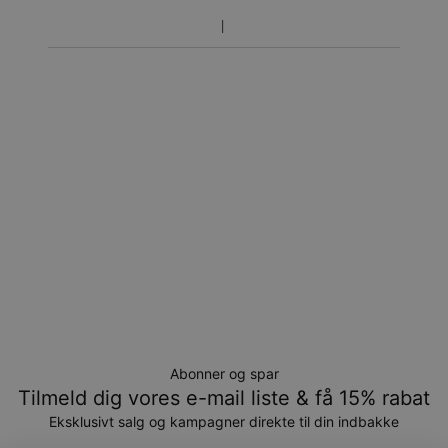
Returnering
Bemærk venligst, at personlige smykker er unikke og kun
kan returneres tilombytning eller butikskredit.
Abonner og spar
Tilmeld dig vores e-mail liste & få 15% rabat
Eksklusivt salg og kampagner direkte til din indbakke