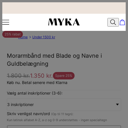
25% rabat
Home
Under 1500 kr
Morarmbånd med Blade og Navne i
Guldbelægning
1.800 kr.
1.350 kr.
Spare
25
%
Køb nu. Betal senere med Klarna
Vælg antal inskriptioner (3-6):
3 inskriptioner
Skriv venligst navn/ord
(Op til 11 tegn):
Kun latinsk alfabet A-Z, a-z og 0-9 understøttes - ingen specialtegn