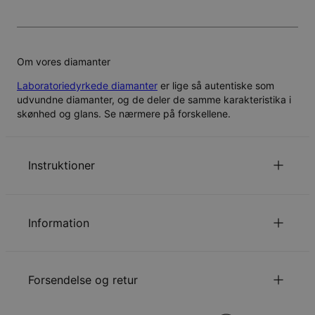
Om vores diamanter
Laboratoriedyrkede diamanter
er lige så autentiske som
udvundne diamanter, og de deler de samme karakteristika i
skønhed og glans. Se nærmere på forskellene.
Instruktioner
Alle bogstaver er skrevet med stort.
for at se din kædelængde guide.
Klik her
Information
Læs om vores
.
Sikkerhedspolitik for Børn
ID:
110-01-3706-41
Du er velkommen til at kontakte os via
email
med
Kædetype
Ankerkæde
specielle ønsker eller spørgsmål.
Forsendelse og retur
Kædelængde
40 cm / 45 cm / 55 cm
Kædeforlængelse
5 cm
Vedhængsudmåling
24.28mm - 20.98mm
Din bestilling vil blive sendt med følgende