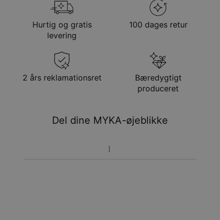
Stenklarhed
SI
forsendelsesmetode
Stenfarve
H
Hurtig og gratis
100 dages retur
Total karatvægt
0.03CT
Metode
Anslået leveringsdato
levering
Stenform
Rund sleben diamant
Få det senest
Hypoallergenisk
Nikkelfri
Gratis levering
søn. 23. aug. - man.
24. aug.
Få det senest
2 års reklamationsret
Bæredygtigt
Hastelevering
ons. 12. aug. - fre. 14.
produceret
aug.
Du vil ikke blive opkrævet yderligere afgifter.
Del dine MYKA-øjeblikke
Vær opmærksom på at tidsperioden nævnt ovenfor er
inklusivefremstillingen.
Returnering
Bemærk venligst, at personlige smykker er unikke og kun
kan returneres tilombytning eller butikskredit.