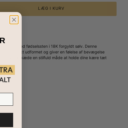
LÆG I KURV
R
 halskæde med fødselssten i 18K forgyldt sølv. Denne
as. Den er smukt udformet og giver en følelse af bevægelse
er denne halskæde en stilfuld måde at holde dine kære tæt