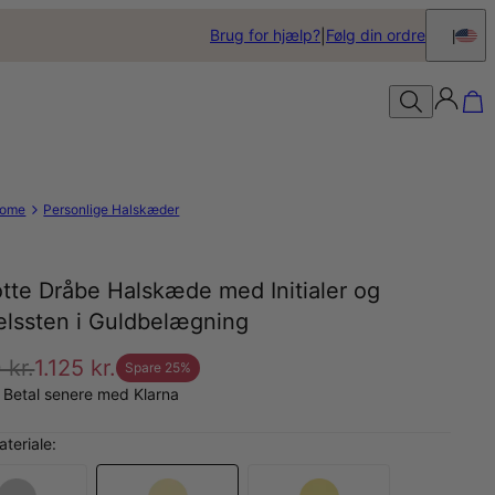
Brug for hjælp?
Følg din ordre
ome
Personlige Halskæder
tte Dråbe Halskæde med Initialer og
elssten i Guldbelægning
 kr.
1.125 kr.
Spare
25
%
 Betal senere med Klarna
teriale: