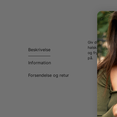
Giv din daglige s
halskæde har op t
Beskrivelse
og fryd til ethve
på.
Information
1 til 2
Matche
Forsendelse og retur