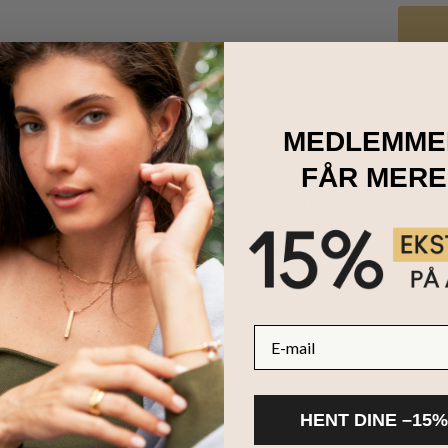
MEDLEMME
til et levende og personligt præg med vores Marlotte initialer dråbe
FÅR MERE
il to initialer i form af dråber, hver ledsaget af en fødselssten i gl
rt look. Uanset om det er til dig selv eller som en betænksom gave, 
 glasvedhæng, hver med et dråbe glasvedhæng
nde boblekæde
E-mail
HENT DINE –15%