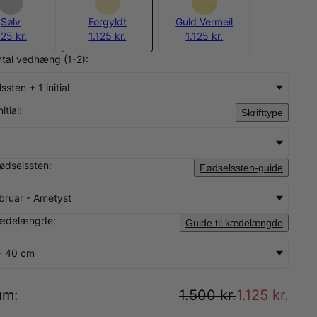
Sølv
Forgyldt
Guld Vermeil
25 kr.
1.125 kr.
1.125 kr.
tal vedhæng (1-2):
ssten + 1 initial
itial:
Skrifttype
fødselssten:
Fødselssten-guide
bruar - Ametyst
ædelængde:
Guide til kædelængde
- 40 cm
um
:
1.500 kr.
1.125 kr.