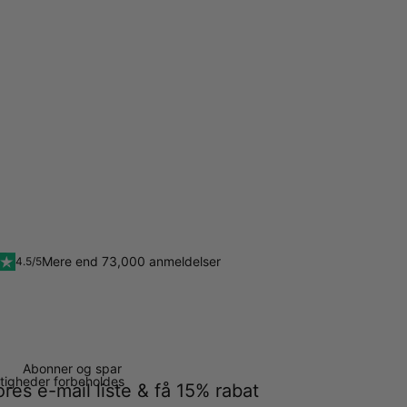
Mere end 73,000 anmeldelser
4.5/5
Abonner og spar
ettigheder forbeholdes
ores e-mail liste & få 15% rabat