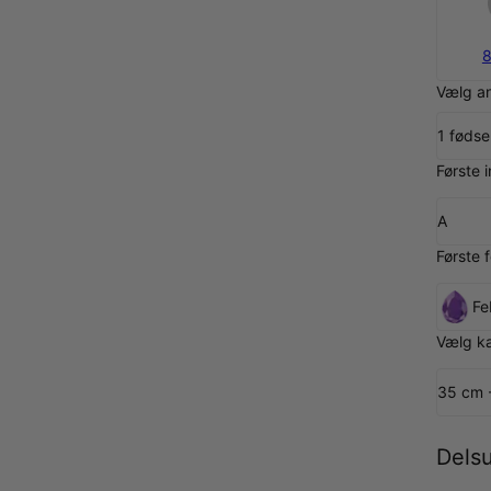
8
Vælg an
1 fødsel
Første in
A
Første 
Fe
Vælg k
35 cm 
Dels