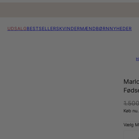
UDSALG
BESTSELLERS
KVINDER
MÆND
BØRN
NYHEDER
H
Marlo
Føds
1.500
Køb nu.
Vælg Ma