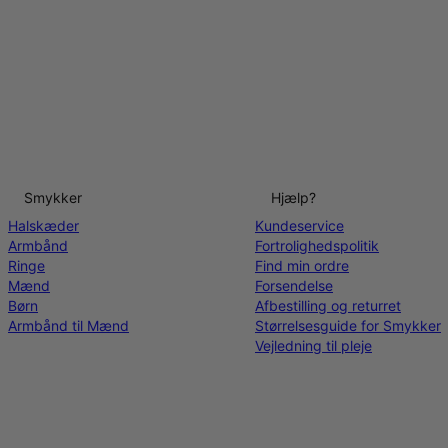
Smykker
Hjælp?
Halskæder
Kundeservice
Armbånd
Fortrolighedspolitik
Ringe
Find min ordre
Mænd
Forsendelse
Børn
Afbestilling og returret
Armbånd til Mænd
Størrelsesguide for Smykker
Vejledning til pleje