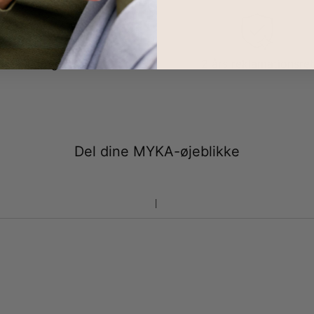
100 dages retur
2 års reklamationsret
Del dine MYKA-øjeblikke