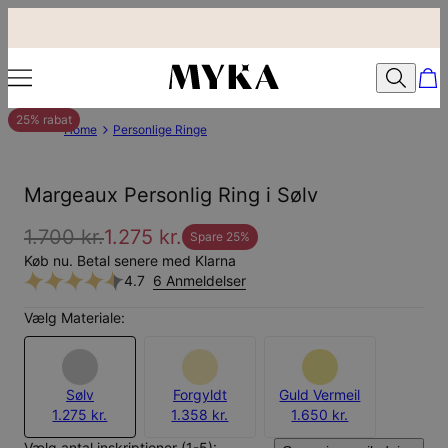
25% rabat
Home
Personlige Ringe
Margeaux Personlig Ring i Sølv
1.700 kr.
1.275 kr.
Spare
25
%
Køb nu. Betal senere med Klarna
4.7
6 Anmeldelser
Vælg Materiale:
Sølv
Forgyldt
Guld Vermeil
1.275 kr.
1.358 kr.
1.650 kr.
Vælg antal inskriptioner (1-5):