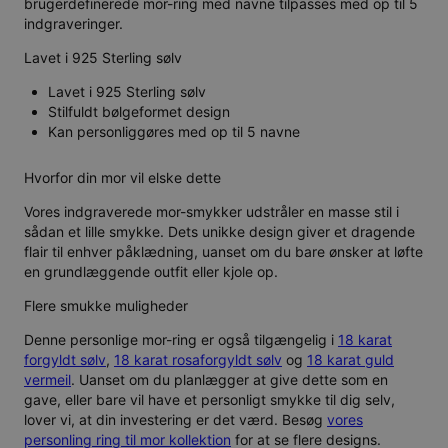
brugerdefinerede mor-ring med navne tilpasses med op til 5
indgraveringer.
Lavet i 925 Sterling sølv
Lavet i 925 Sterling sølv
Stilfuldt bølgeformet design
Kan personliggøres med op til 5 navne
Hvorfor din mor vil elske dette
Vores indgraverede mor-smykker udstråler en masse stil i
sådan et lille smykke. Dets unikke design giver et dragende
flair til enhver påklædning, uanset om du bare ønsker at løfte
en grundlæggende outfit eller kjole op.
Flere smukke muligheder
Denne personlige mor-ring er også tilgængelig i
18 karat
forgyldt sølv
,
18 karat rosaforgyldt sølv
og
18 karat guld
vermeil
. Uanset om du planlægger at give dette som en
gave, eller bare vil have et personligt smykke til dig selv,
lover vi, at din investering er det værd. Besøg
vores
personling ring til mor kollektion
for at se flere designs.