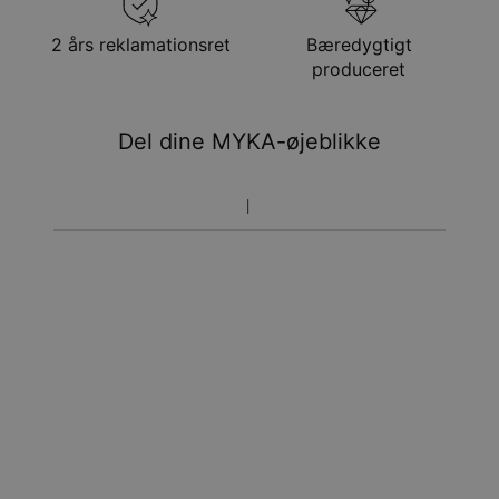
24. aug.
Få det senest
2 års reklamationsret
Bæredygtigt
Hastelevering
ons. 12. aug. - fre. 14.
produceret
aug.
Du vil ikke blive opkrævet yderligere afgifter.
Del dine MYKA-øjeblikke
Vær opmærksom på at tidsperioden nævnt ovenfor er
inklusivefremstillingen.
Returnering
Bemærk venligst, at personlige smykker er unikke og kun
kan returneres tilombytning eller butikskredit.