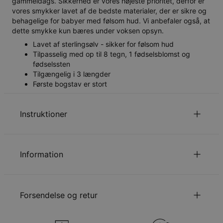
gammeldags. Sikkerhed er vores højeste prioritet, derfor er
vores smykker lavet af de bedste materialer, der er sikre og
behagelige for babyer med følsom hud. Vi anbefaler også, at
dette smykke kun bæres under voksen opsyn.
Lavet af sterlingsølv - sikker for følsom hud
Tilpasselig med op til 8 tegn, 1 fødselsblomst og
fødselssten
Tilgængelig i 3 længder
Første bogstav er stort
Instruktioner
Læs om vores
.
Sikkerhedspolitik for Børn
Information
Du er velkommen til at kontakte os via
email
med
specielle ønsker eller spørgsmål.
ID:
110-03-4125-04
Hovedmateriale
Sterlingsølv 925
Forsendelse og retur
Kædetype
Rollokæde
Kædelængde
10 cm, 11.5 cm, 14 cm
Vedhængsudmåling
5.59mm x 25.4mm
Din bestilling vil blive sendt med følgende