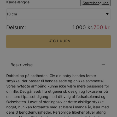
Kædelængde:
Størrelsesguide
10 cm
Delsum
:
1.000 kr.
700 kr.
LÆG I KURV
Beskrivelse
Dobbel op på sødheden! Giv din baby hendes første
smykke, der passer til hendes søde og chikke sommertøj.
Vores nyfødte armbånd kunne ikke være mere passende for
din lille. Det går væk fra et generisk design og fokuserer på
en mere tilpasset tilgang med dit valg af fødselsblomst og
fødselssten. Lavet af sterlingsølv er dette alsidige stykke
noget, hun kan fortsætte med at bære i mange år, især med
dens 3 længdemuligheder. Personlige tilbehør bliver aldrig