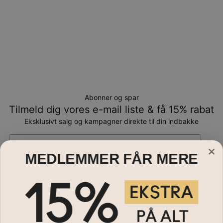
Abonner og spar
Tilmeld dig vores e-mail liste & få 15% rabat
Eksklusivt salg og kampagner direkte til din indbakke
Email*
MEDLEMMER FÅR MERE
Smykker
Halskæder
Hjælp?