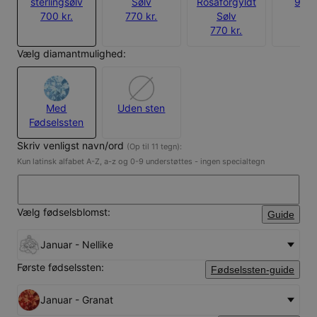
sterlingsølv
Sølv
Rosaforgyldt
980 
700 kr.
770 kr.
Sølv
770 kr.
Vælg diamantmulighed:
Med
Uden sten
Fødselssten
Skriv venligst navn/ord
(Op til 11 tegn):
Kun latinsk alfabet A-Z, a-z og 0-9 understøttes - ingen specialtegn
Vælg fødselsblomst:
Guide
Januar - Nellike
Første fødselssten:
Fødselssten-guide
Januar - Granat