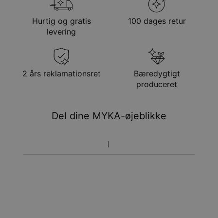
Stentype
Zirkoniasten
forsendelsesmetode
Hypoallergenisk
Nikkelfri
Hurtig og gratis
100 dages retur
Metode
Anslået leveringsdato
levering
Få det senest
Gratis levering
tir. 25. aug. - ons. 26.
aug.
Få det senest
2 års reklamationsret
Bæredygtigt
Hastelevering
søn. 16. aug. - tir. 18.
produceret
aug.
Du vil ikke blive opkrævet yderligere afgifter.
Del dine MYKA-øjeblikke
Vær opmærksom på at tidsperioden nævnt ovenfor er
inklusivefremstillingen.
Returnering
Bemærk venligst, at personlige smykker er unikke og kun
kan returneres tilombytning eller butikskredit.