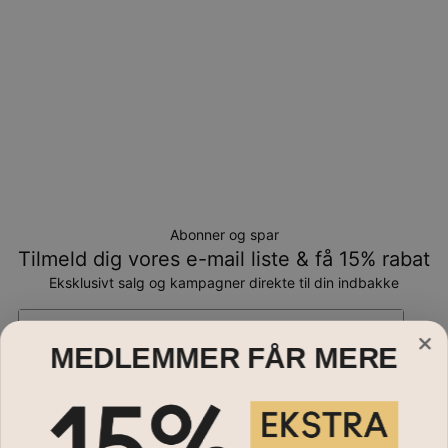
Abonner og spar
Tilmeld dig vores e-mail liste & få 15% rabat
Eksklusivt salg og kampagner direkte til din indbakke
Email*
MEDLEMMER FÅR MERE
Smykker