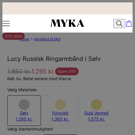
30% rabat
Home
Armbånd til Mor
Lucy Russisk Ringarmbånd i Sølv
1.850 kr.
1.295 kr.
Spare
30
%
Køb nu. Betal senere med Klarna
Vælg Materiale:
Sølv
Forgyldt
Guld Vermeil
1.295 kr.
1.365 kr.
1.575 kr.
Vælg diamantmulighed: