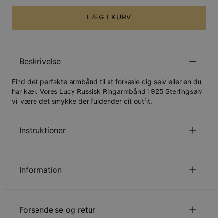
LÆG I KURV
Beskrivelse
Find det perfekte armbånd til at forkæle dig selv eller en du
har kær. Vores Lucy Russisk Ringarmbånd i 925 Sterlingsølv
vil være det smykke der fuldender dit outfit.
Instruktioner
Personalisering er tilgængelig på både dansk og arabisk.
Sørg for, at din tekst er indtastet korrekt, da den vil
Information
fremstå præcis som angivet på dine smykker.
Klik her for et
arabisk tastatur
og indsæt oversættelsen i
ID:
110-03-4242-88
inskriptionsboksen.
Hovedmateriale
Ansvarligt indkøbt metal
Læs om vores
.
Sikkerhedspolitik for Børn
Forsendelse og retur
Kædetype
Rollokæde