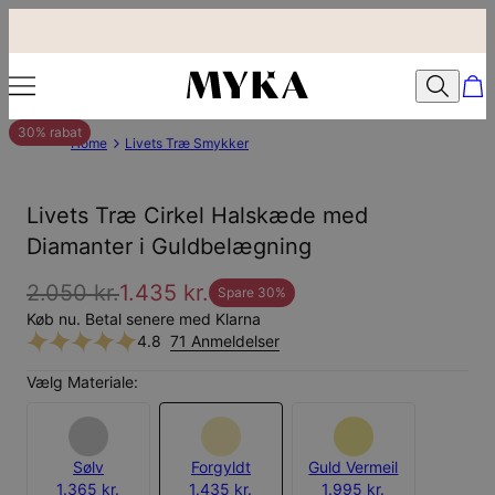
30% rabat
Home
Livets Træ Smykker
Livets Træ Cirkel Halskæde med
Diamanter i Guldbelægning
2.050 kr.
1.435 kr.
Spare
30
%
Køb nu. Betal senere med Klarna
4.8
71 Anmeldelser
Vælg Materiale:
Sølv
Forgyldt
Guld Vermeil
1.365 kr.
1.435 kr.
1.995 kr.