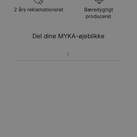
Få det senest
2 års reklamationsret
Bæredygtigt
Hastelevering
ons. 12. aug. - fre. 14.
produceret
aug.
Du vil ikke blive opkrævet yderligere afgifter.
Del dine MYKA-øjeblikke
Vær opmærksom på at tidsperioden nævnt ovenfor er
inklusivefremstillingen.
Returnering
Bemærk venligst, at personlige smykker er unikke og kun
kan returneres tilombytning eller butikskredit.