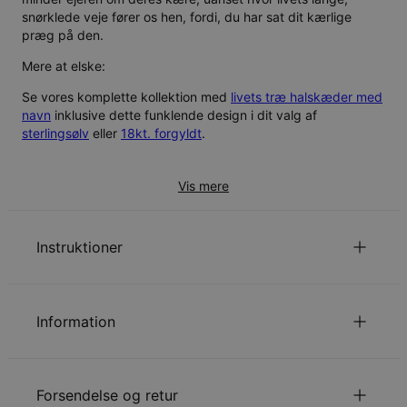
snørklede veje fører os hen, fordi, du har sat dit kærlige
præg på den.
Mere at elske:
Se vores komplette kollektion med
livets træ halskæder med
navn
inklusive dette funklende design i dit valg af
sterlingsølv
eller
18kt. forgyldt
.
Vis mere
Instruktioner
Det første bogstav er et stort bogstav i hvert ord.
emaile os
hvis du har
Klik her sikkerhedspolitik for børn
Information
spørgsmål eller forespørgsler.
ID:
110-01-2484-21
Hovedmateriale
Roséforgyldt Sterlingsølv 925
Forsendelse og retur
Kædetype
Ankerkæde