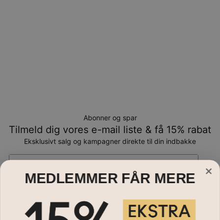
Abonner og spar
Tilmeld dig vores e-mail liste & få 15% rabat
Eksklusivt salg og kampagner direkte til din indbakke
Email*
MEDLEMMER FÅR MERE
Smykker