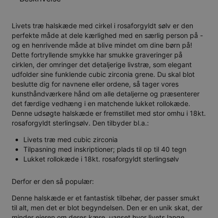
Livets træ halskæde med cirkel i rosaforgyldt sølv er den
perfekte måde at dele kærlighed med en særlig person på -
og en henrivende måde at blive mindet om dine børn på!
Dette fortryllende smykke har smukke graveringer på
cirklen, der omringer det detaljerige livstræ, som elegant
udfolder sine funklende cubic zirconia grene. Du skal blot
beslutte dig for navnene eller ordene, så tager vores
kunsthåndværkere hånd om alle detaljerne og præsenterer
det færdige vedhæng i en matchende lukket rollokæde.
Denne udsøgte halskæde er fremstillet med stor omhu i 18kt.
rosaforgyldt sterlingsølv. Den tilbyder bl.a.:
Livets træ med cubic zirconia
Tilpasning med inskriptioner; plads til op til 40 tegn
Lukket rollokæde i 18kt. rosaforgyldt sterlingsølv
Derfor er den så populær:
Denne halskæde er et fantastisk tilbehør, der passer smukt
til alt, men det er blot begyndelsen. Den er en unik skat, der
minder ejeren om deres kære, uanset hvor livets lange,