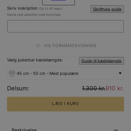
Skriv inskription
(Op til 40 tegn):
Skrifttype guide
Navne skal adskilles med kommaer.
VIS FORHÅNDSVISNING
Vælg justerbar kædelængde:
Guide til kædelængde
45 cm - 50 cm - Mest populære
Delsum
:
1.300 kr.
910 kr.
LÆG I KURV
Beskrivelse