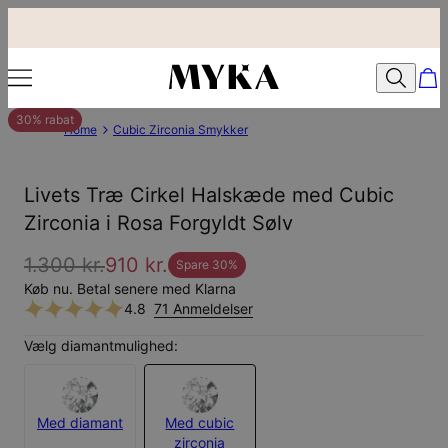
30% rabat
Home
Cubic Zirconia Smykker
Livets Træ Cirkel Halskæde med Cubic
Zirconia i Rosa Forgyldt Sølv
1.300 kr.
910 kr.
Spare
30
%
Køb nu. Betal senere med Klarna
4.8
71 Anmeldelser
Vælg diamantmulighed:
Med diamant
Med cubic
zirconia