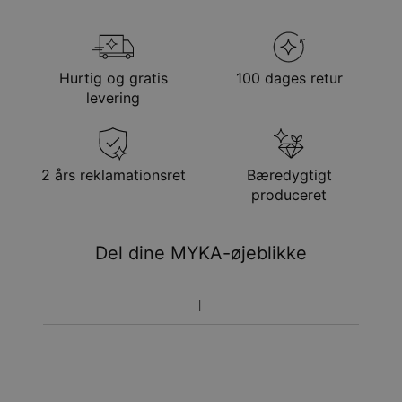
Kædelængde
Justerbar
Stil/kollektion
Familie Kollektion
Din bestilling vil blive sendt med følgende
Vedhængsudmåling
27.5mm x 34mm
forsendelsesmetode
Hypoallergenisk
Nikkelfri
Hurtig og gratis
100 dages retur
Metode
Anslået leveringsdato
levering
Få det senest
Gratis levering
man. 24. aug. - tir. 25.
aug.
Få det senest
2 års reklamationsret
Bæredygtigt
Hastelevering
lør. 15. aug. - man. 17.
produceret
aug.
Du vil ikke blive opkrævet yderligere afgifter.
Del dine MYKA-øjeblikke
Vær opmærksom på at tidsperioden nævnt ovenfor er
inklusivefremstillingen.
Returnering
Bemærk venligst, at personlige smykker er unikke og kun
kan returneres tilombytning eller butikskredit.