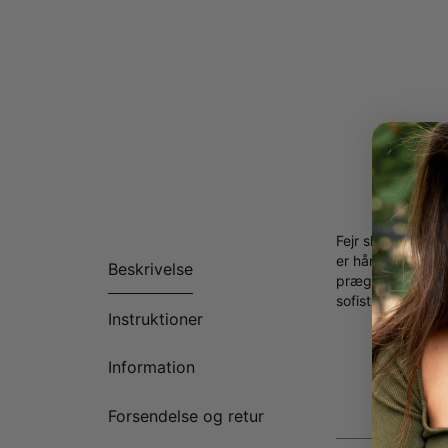
Fejr skønheden i
er håndlavet med
Beskrivelse
præg skabt af din
sofistikeret som 
Instruktioner
Fremstil
Kan tilp
Information
Fås i 3 
Første b
Forsendelse og retur