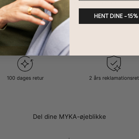
 har en halskæde/armbånd og gerne vil købe ekstra charms, så klik h
ms
.
HENT DINE –15%
100 dages retur
2 års reklamationsret
Del dine MYKA-øjeblikke