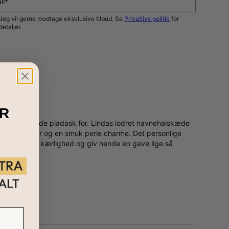
il*
Jeg vil gerne modtage eksklusive tilbud. Se
Privatlivs politik
for
detaljer.
GIV MIG BESKED
R
 hun vil falde pladask for. Lindas lodret navnehalskæde
e emaljeperler og en smuk perle charme. Det personlige
 tid. Vis din kærlighed og giv hende en gave lige så