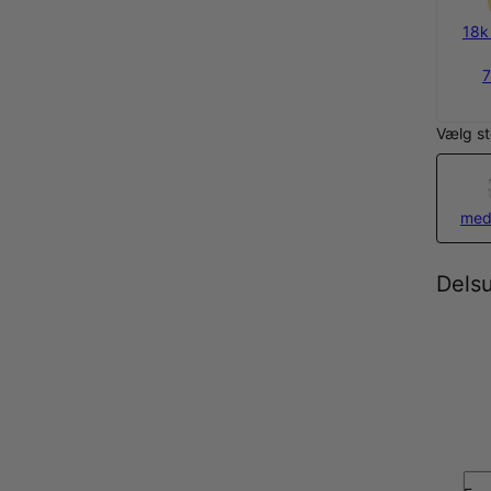
18k
7
Vælg st
med
Dels