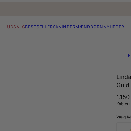
UDSALG
BESTSELLERS
KVINDER
MÆND
BØRN
NYHEDER
H
Lind
Guld
1.150
Køb nu.
Vælg Ma