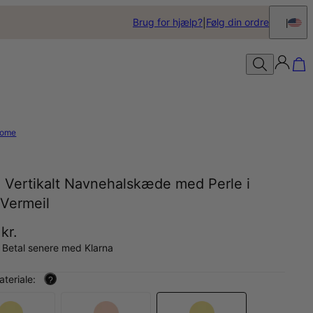
Brug for hjælp?
Følg din ordre
ome
a Vertikalt Navnehalskæde med Perle i
 Vermeil
 kr.
 Betal senere med Klarna
teriale:
?