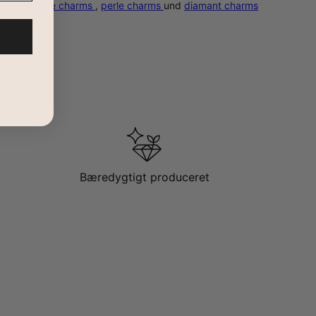
er for
emalje charms
,
perle charms
und
diamant charms
Bæredygtigt produceret