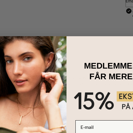
Ema
MEDLEMME
 den mest fænomenale kvinde i dit liv denne mors dag med et smykke,
FÅR MERE
 omhu og er lavet af højkvalitets 18K guld vermeil. Den har glitrend
 mors navn gør det til et unikt element, som hun vil værdsætte i lang
hun er!
let af 18K guld vermeil
asses med op til 5 navne, 2 farvede perler og charms efter eget valg
justerbare længder
ogstav er stort
E-mail