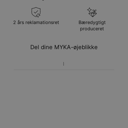
Få det senest
Gratis levering
søn. 23. aug. - man.
24. aug.
Få det senest
2 års reklamationsret
Bæredygtigt
Hastelevering
ons. 12. aug. - fre. 14.
produceret
aug.
Du vil ikke blive opkrævet yderligere afgifter.
Del dine MYKA-øjeblikke
Vær opmærksom på at tidsperioden nævnt ovenfor er
inklusivefremstillingen.
Returnering
Bemærk venligst, at personlige smykker er unikke og kun
kan returneres tilombytning eller butikskredit.