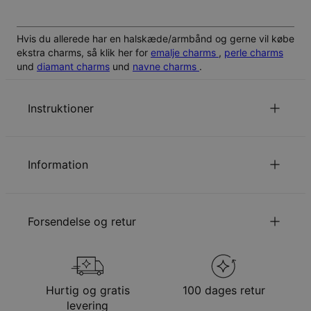
Hvis du allerede har en halskæde/armbånd og gerne vil købe
ekstra charms, så klik her for
emalje charms
,
perle charms
und
diamant charms
und
navne charms
.
Instruktioner
Alle bogstaver er skrevet med stort.
for at se din armbåndlængde guide.
Klik her
Information
Læs om vores
.
Sikkerhedspolitik for Børn
ID:
110-03-3702-21
Du er velkommen til at kontakte os via
email
med
Kædetype
kæde
specielle ønsker eller spørgsmål.
Forsendelse og retur
Kædelængde
17.7 cm / 20 cm
Kædeforlængelse
2.5 cm
Vedhængsudmåling
Vedhæng: 30 mm x 15 mm; Perle:
Din bestilling vil blive sendt med følgende
14.5mm x 5.3mm; Charm: 6.2mm x
forsendelsesmetode
4.4mm
Hurtig og gratis
100 dages retur
Hypoallergenisk
Nikkelfri
Metode
Anslået leveringsdato
levering