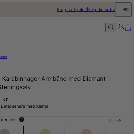
Brug for hjælp?
Følg din ordre
ome
a Karabinhager Armbånd med Diamant i
terlingsølv
 kr.
 Betal senere med Klarna
teriale:
?