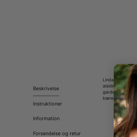
Linda oval låsar
alsidigt i sterli
Beskrivelse
garderoben - på s
bære specielle n
Instruktioner
Lavet i 
Kan tilp
Information
Fås i 2 
Alle bog
Forsendelse og retur