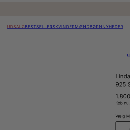
UDSALG
BESTSELLERS
KVINDER
MÆND
BØRN
NYHEDER
H
Lind
925 S
1.800
Køb nu.
Vælg Ma