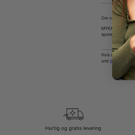
Om vores diaman
MYKA's diamanter 
spore fra produkt
Hvis du allerede
und
navne char
Hurtig og gratis levering