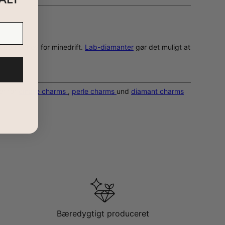
 uden behov for minedrift.
Lab-diamanter
gør det muligt at
er for
emalje charms
,
perle charms
und
diamant charms
Bæredygtigt produceret