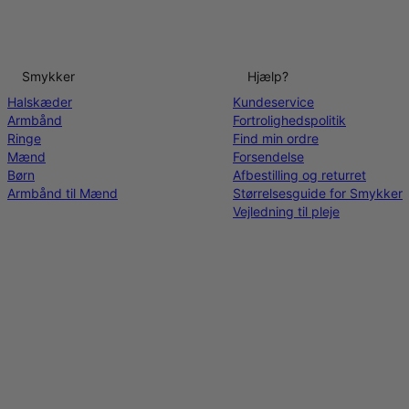
Smykker
Hjælp?
Halskæder
Kundeservice
Armbånd
Fortrolighedspolitik
Ringe
Find min ordre
Mænd
Forsendelse
Børn
Afbestilling og returret
Armbånd til Mænd
Størrelsesguide for Smykker
Vejledning til pleje