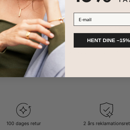
E-mail
ter
produceres etisk i laboratorier, hvilket sikrer høj renhed og klarhed
ionen til det endelige produkt.
HENT DINE –15%
 har en halskæde/armbånd og gerne vil købe ekstra charms, så klik h
ms
.
100 dages retur
2 års reklamationsret