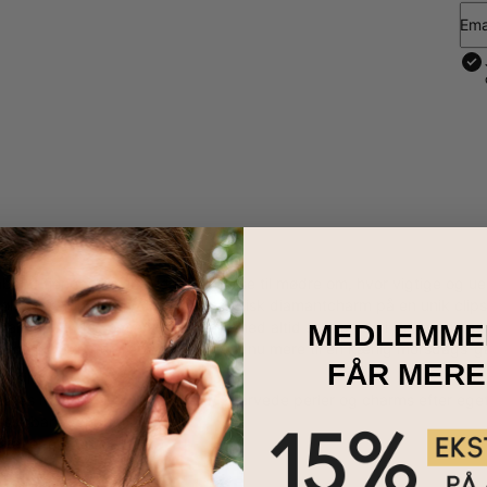
Ema
mbånd tjener som en sød påmindelse til mødre om, hvor vigtige og ue
ngsølv og raffineret med en minimalistisk diamantcharm på en unik cli
amme måde som en mors kærlighed altid er til stede i sin familiers hjer
MEDLEMME
avne og ord, gør dette smykke endnu mere til en kærlig morsdags-g
FÅR MERE
sterlingsølv
asses med op til 5 navneperler, 2 farvede perler og charms efter ege
justerbare længder
staver er store