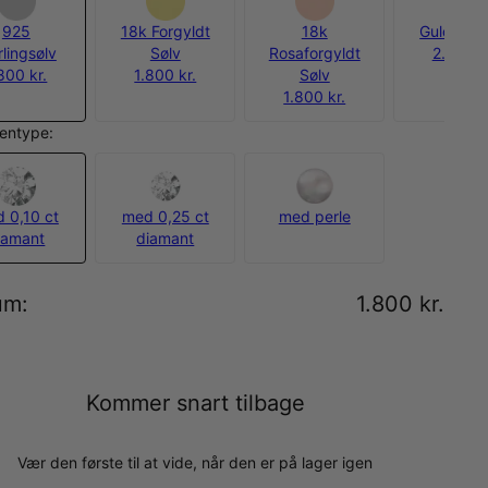
925
18k Forgyldt
18k
Guld Verm
rlingsølv
Sølv
Rosaforgyldt
2.200 k
800 kr.
1.800 kr.
Sølv
1.800 kr.
entype:
 0,10 ct
med 0,25 ct
med perle
iamant
diamant
um
:
1.800 kr.
Kommer snart tilbage
Vær den første til at vide, når den er på lager igen