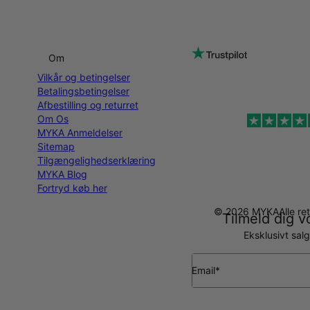
Om
Vilkår og betingelser
Betalingsbetingelser
Afbestilling og returret
Om Os
MYKA Anmeldelser
Sitemap
Tilgængelighedserklæring
MYKA Blog
Fortryd køb her
© 2026 MYKA
Alle r
Tilmeld dig v
Eksklusivt sal
Email*