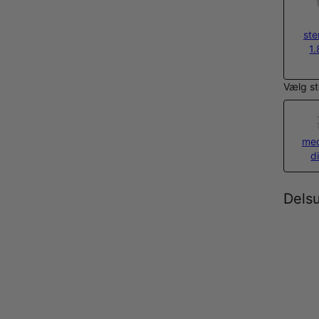
ste
1.
Vælg st
med
d
Dels