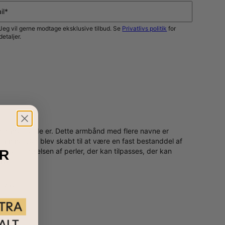
il*
Jeg vil gerne modtage eksklusive tilbud. Se
Privatlivs politik
for
detaljer.
GIV MIG BESKED
rstattelige de er. Dette armbånd med flere navne er
psramme. Det blev skabt til at være en fast bestanddel af
ter. Tilføjelsen af perler, der kan tilpasses, der kan
R
ave.
t valg