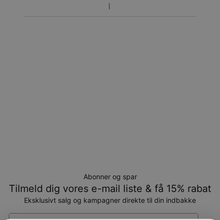
Returnering
Bemærk venligst, at personlige smykker er unikke og kun
kan returneres tilombytning eller butikskredit.
Abonner og spar
Tilmeld dig vores e-mail liste & få 15% rabat
Eksklusivt salg og kampagner direkte til din indbakke