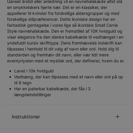
Uanset årstid eller anledning vil en navnehalskæde altid stå
en smykkelskers hjerte nær. Det er en klassiker, der
appellerer til kvinder fra forskellige aldersgrupper og med
forskellige stilpræferencer. Dette ikoniske design har en
fantastisk gentagelse i vores lige så ikoniske Small Carrie
Style navnehalskæde. Den er fremstillet af 10K hvidguld og
viser elegance fra den slanke kabelkæde til vedhænget i en
yndefuldt kursiv skrifttype. Dens fremhævede indskrift kan
tilpasses i henhold til dit valg af navn eller ord. Hold dig til
standarden og fremhæv dit navn, eller vær lidt mere
eventyrlysten med et mystisk ord, der definerer, hvem du er.
Lavet i 10k hvidguld
Vedhæng, der kan tilpasses med et navn eller ord på op
til 9 tegn
Har en justerbar kabelkæde, der fås i 3
længdeindstillinger
Instruktioner