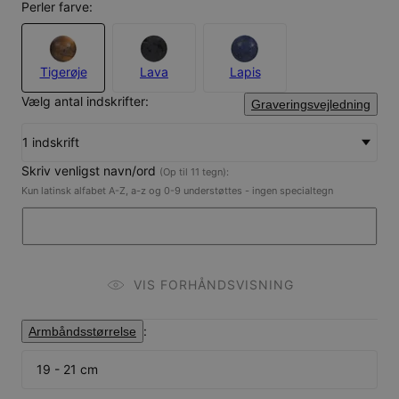
Perler farve:
Tigerøje
Lava
Lapis
Vælg antal indskrifter:
Graveringsvejledning
1 indskrift
Skriv venligst navn/ord
(Op til 11 tegn):
Kun latinsk alfabet A-Z, a-z og 0-9 understøttes - ingen specialtegn
VIS FORHÅNDSVISNING
:
Armbåndsstørrelse
19 - 21 cm