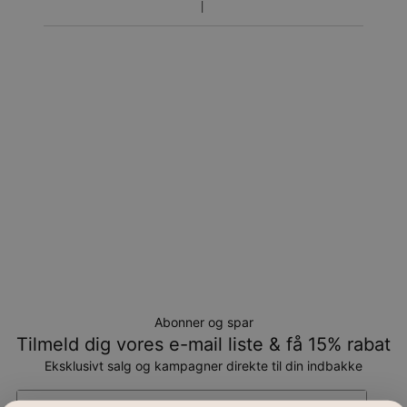
Returnering
Bemærk venligst, at personlige smykker er unikke og kun
kan returneres tilombytning eller butikskredit.
Abonner og spar
Tilmeld dig vores e-mail liste & få 15% rabat
Eksklusivt salg og kampagner direkte til din indbakke