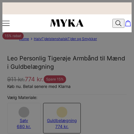
15% rabat
Home
HalvГ¦delstenshalskГ¦der og Smykker
Leo Personlig Tigerøje Armbånd til Mænd
i Guldbelægning
911 kr.
774 kr.
Spare
15
%
Køb nu. Betal senere med Klarna
Vælg Materiale:
Sølv
Guldbelægning
680 kr.
774 kr.