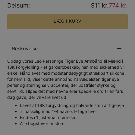
Delsum
:
911 kr.
774 kr.
LÆG I KURV
Beskrivelse
Opdag vores Leo Personlige Tiger Eye Armbånd til Mænd i
18K Forgyldning - et garderobeskab, han med sikkerhed vil
elske. Håndlavet med modstandsdygtigt strækbart silikone
for nem slid, viser dette armbånd halvædelsten tiger eye
perler og sterling sølv accenter, der udstråler styrke og
selvtillid. Tilpas det med navne eller specielle ord til en fars
dag gave, der vil vare livet ud.
Lavet af 18K forgyldning og halvædelsten af tigerøje
Tilpasselig med 1-4 navne, 9 tegn hver
Findes i 1 justerbar størrelse
Alle bogstaver er store.