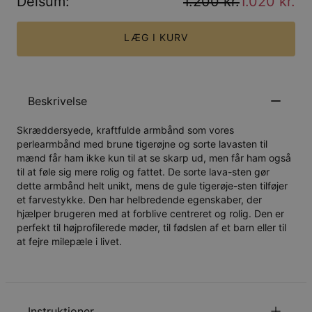
Delsum
:
1.200 kr.
1.020 kr.
LÆG I KURV
Beskrivelse
Skræddersyede, kraftfulde armbånd som vores
perlearmbånd med brune tigerøjne og sorte lavasten til
mænd får ham ikke kun til at se skarp ud, men får ham også
til at føle sig mere rolig og fattet. De sorte lava-sten gør
dette armbånd helt unikt, mens de gule tigerøje-sten tilføjer
et farvestykke. Den har helbredende egenskaber, der
hjælper brugeren med at forblive centreret og rolig. Den er
perfekt til højprofilerede møder, til fødslen af et barn eller til
at fejre milepæle i livet.
Instruktioner