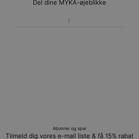
Del dine MYKA-øjeblikke
Vær opmærksom på at tidsperioden nævnt ovenfor er
inklusivefremstillingen.
Returnering
Bemærk venligst, at personlige smykker er unikke og kun
kan returneres tilombytning eller butikskredit.
Abonner og spar
Tilmeld dig vores e-mail liste & få 15% rabat