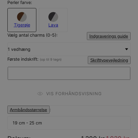
Perler farve:
Tigerøje
Lava
Vælg antal charms (0-5):
Indgraverings guide
1 vedhæng
Første indskrift:
(op til 9 tegn)
Skrifttypevejledning
VIS FORHÅNDSVISNING
:
Armbåndsstørrelse
19 cm - 25 cm