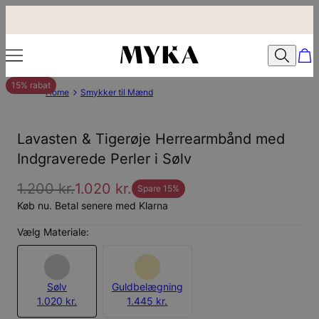
15% rabat
Home
Smykker til Mænd
Lavasten & Tigerøje Herrearmbånd med
Indgraverede Perler i Sølv
1.200 kr.
1.020 kr.
Spare
15
%
Køb nu. Betal senere med Klarna
Vælg Materiale:
Sølv
Guldbelægning
1.020 kr.
1.445 kr.