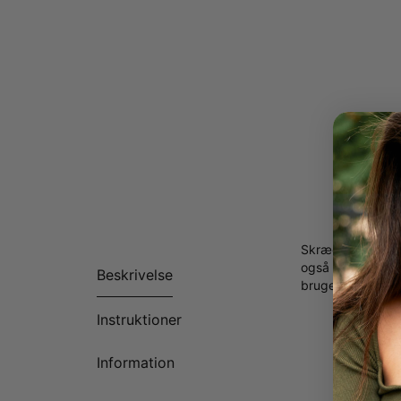
Skræddersyede, k
også til at føle 
Beskrivelse
brugeren med at fo
Instruktioner
Information