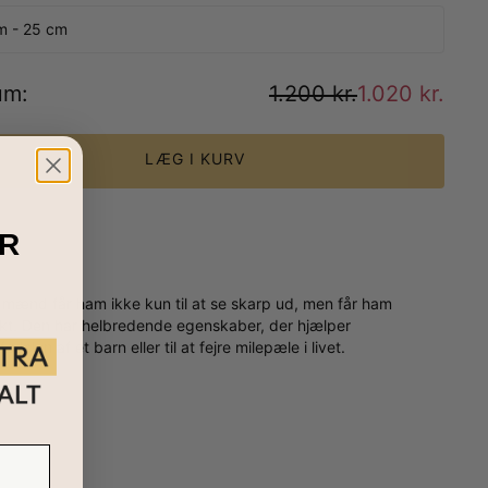
m - 25 cm
um
:
1.200 kr.
1.020 kr.
LÆG I KURV
R
mænd får ham ikke kun til at se skarp ud, men får ham
unikt. Den har helbredende egenskaber, der hjælper
dslen af et barn eller til at fejre milepæle i livet.