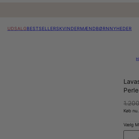
UDSALG
BESTSELLERS
KVINDER
MÆND
BØRN
NYHEDER
H
Lava
Perle
1.200
Køb nu.
Vælg Ma