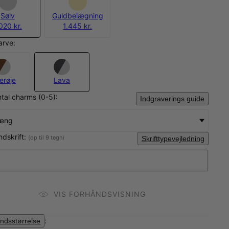
Sølv
Guldbelægning
020 kr.
1.445 kr.
arve:
erøje
Lava
tal charms (0-5):
Indgraverings guide
hæng
ndskrift:
(op til 9 tegn)
Skrifttypevejledning
VIS FORHÅNDSVISNING
:
ndsstørrelse