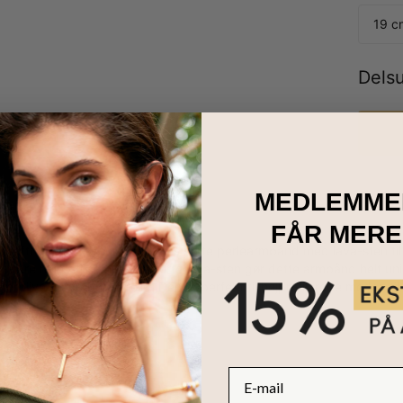
19 c
Dels
MEDLEMME
FÅR MERE
raftfulde armbånd som vores sorte perlearmbånd med lava-sten til 
sig mere rolig og samlet. De sorte lava-sten gør dette armbånd helt 
rblive centreret og rolig. Den er perfekt til højprofilerede møder, til fø
E-mail