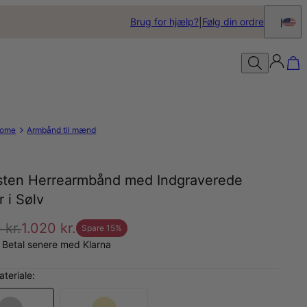
Brug for hjælp?
Følg din ordre
ome
Armbånd til mænd
sten Herrearmbånd med Indgraverede
r i Sølv
 kr.
1.020 kr.
Spare
15
%
 Betal senere med Klarna
teriale: