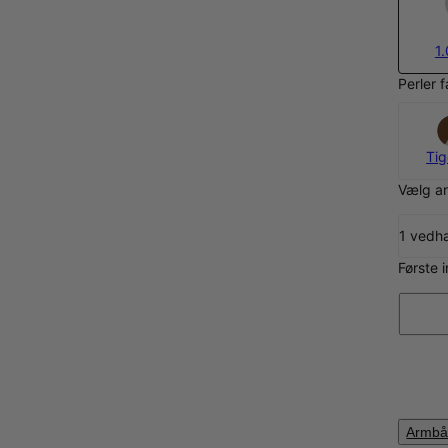
1.
Perler f
Tig
Vælg an
1 ved
Første i
Armbå