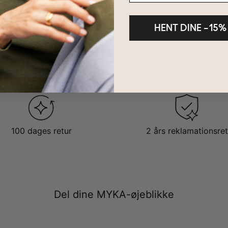
HENT DINE –15%
100 dages retur
2 års reklamationsret
Del dine MYKA-øjeblikke