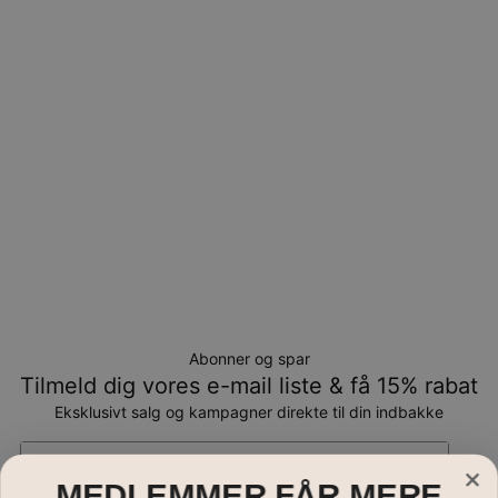
Returnering
Bemærk venligst, at personlige smykker er unikke og kun
kan returneres tilombytning eller butikskredit.
Abonner og spar
Tilmeld dig vores e-mail liste & få 15% rabat
Eksklusivt salg og kampagner direkte til din indbakke
Email*
MEDLEMMER FÅR MERE