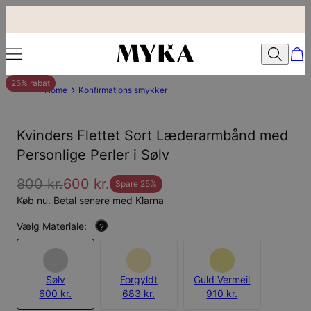
25% rabat
Home
Konfirmations smykker
Kvinders Flettet Sort Læderarmbånd med
Personlige Perler i Sølv
800 kr.
600 kr.
Spare
25
%
Køb nu. Betal senere med Klarna
Vælg Materiale:
?
Sølv
Forgyldt
Guld Vermeil
600 kr.
683 kr.
910 kr.