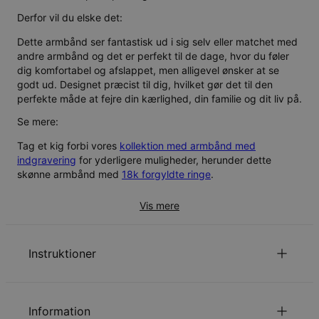
Derfor vil du elske det:
Dette armbånd ser fantastisk ud i sig selv eller matchet med
andre armbånd og det er perfekt til de dage, hvor du føler
dig komfortabel og afslappet, men alligevel ønsker at se
godt ud. Designet præcist til dig, hvilket gør det til den
perfekte måde at fejre din kærlighed, din familie og dit liv på.
Se mere:
Tag et kig forbi vores
kollektion med armbånd med
indgravering
for yderligere muligheder, herunder dette
skønne armbånd med
18k forgyldte ringe
.
Vis mere
Instruktioner
Vi personaliserer nøjagtigt som skrevet, bedes du
dobbelt tjekke din stavemåde og formatering.
Information