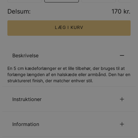
Delsum
:
170 kr.
LÆG I KURV
Beskrivelse
En 5 cm kædeforlænger er et lille tilbehør, der bruges til at
forlænge længden af en halskæde eller armbånd. Den har en
struktureret finish, der matcher enhver stil.
Instruktioner
Læs om vores
.
sikkerhedspolitik for børn
Information
Du er velkommen til at kontakte os via
email
med
specielle ønsker eller spørgsmål.
ID:
110-19-4050-09