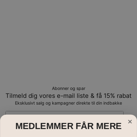
kan returneres tilombytning eller butikskredit.
Abonner og spar
Tilmeld dig vores e-mail liste & få 15% rabat
Eksklusivt salg og kampagner direkte til din indbakke
Email*
MEDLEMMER FÅR MERE