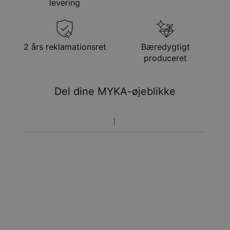
levering
Få det senest
Gratis levering
tor. 20. aug. - fre. 21.
aug.
Få det senest
2 års reklamationsret
Bæredygtigt
Hastelevering
tir. 11. aug. - tor. 13.
produceret
aug.
Du vil ikke blive opkrævet yderligere afgifter.
Del dine MYKA-øjeblikke
Vær opmærksom på at tidsperioden nævnt ovenfor er
inklusivefremstillingen.
Returnering
Bemærk venligst, at personlige smykker er unikke og kun
kan returneres tilombytning eller butikskredit.