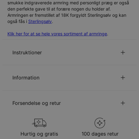
smukke indgraverede armring med personligt præg er også
den perfekte gave til at forære nogen du holder af.
Armringen er fremstillet af
18K forgyldt Sterlingsølv
og kan
også fås i
Sterlingsølv
.
Klik her for at se hele vores sortiment af armringe
.
Instruktioner
for at se armbåndets skrifttype.
Klik her
Information
Læs om vores
.
Sikkerhedspolitik for Børn
Du er velkommen til at kontakte os via
email
med
ID:
110-03-1047-08
specielle ønsker eller spørgsmål.
Hovedmateriale
Forgyldt Sterlingsølv 925
Forsendelse og retur
Udmålinger
15.49mm x 15.49mm
Kædetype
Bangle armbånd
Kædelængde
One Size - Justerbart
Din bestilling vil blive sendt med følgende
Stil/kollektion
Initial Kollektion
forsendelsesmetode
Hypoallergenisk
Nikkelfri
Hurtig og gratis
100 dages retur
Metode
Anslået leveringsdato