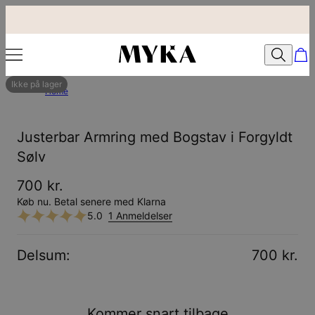
Ikke på lager
Home
Justerbar Armring med Bogstav i Forgyldt
Sølv
700 kr.
Køb nu. Betal senere med Klarna
5.0
1 Anmeldelser
Delsum
:
700 kr.
Kommer snart tilbage