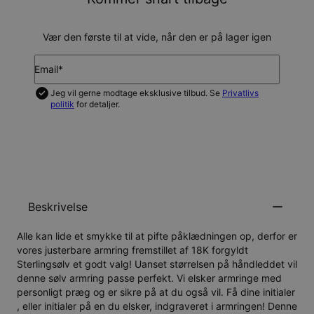
Vær den første til at vide, når den er på lager igen
Email*
Jeg vil gerne modtage eksklusive tilbud. Se
Privatlivs
politik
for detaljer.
GIV MIG BESKED
Beskrivelse
Alle kan lide et smykke til at pifte påklædningen op, derfor er
vores
justerbare armring fremstillet af 18K forgyldt
Sterlingsølv
et godt valg! Uanset størrelsen på håndleddet vil
denne sølv armring passe perfekt. Vi elsker armringe med
personligt præg og er sikre på at du også vil. Få dine initialer
, eller initialer på en du elsker, indgraveret i armringen! Denne