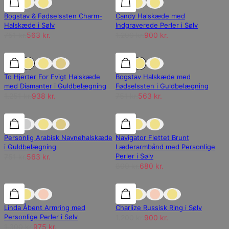
Bogstav & Fødselssten Charm-
Candy Halskæde med
Halskæde i Sølv
Indgraverede Perler i Sølv
751 kr.
563 kr.
1.200 kr.
900 kr.
25% rabat
25% rabat
25% rabat
To Hjerter For Evigt Halskæde
Bogstav Halskæde med
med Diamanter i Guldbelægning
Fødselssten i Guldbelægning
1.251 kr.
938 kr.
751 kr.
563 kr.
25% rabat
25% rabat
15% rabat
Personlig Arabisk Navnehalskæde
Navigator Flettet Brunt
i Guldbelægning
Læderarmbånd med Personlige
Perler i Sølv
751 kr.
563 kr.
800 kr.
680 kr.
25% rabat
25% rabat
25% rabat
Linda Åbent Armring med
Charlize Russisk Ring i Sølv
Personlige Perler i Sølv
1.200 kr.
900 kr.
1.300 kr.
975 kr.