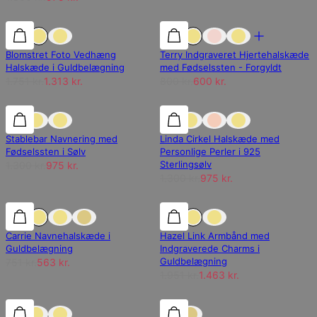
25% rabat
25% rabat
25% rabat
Blomstret Foto Vedhæng
Terry Indgraveret Hjertehalskæde
Halskæde i Guldbelægning
med Fødselssten - Forgyldt
1.751 kr.
1.313 kr.
800 kr.
600 kr.
25% rabat
25% rabat
25% rabat
Stablebar Navnering med
Linda Cirkel Halskæde med
Fødselssten i Sølv
Personlige Perler i 925
Sterlingsølv
1.300 kr.
975 kr.
1.300 kr.
975 kr.
25% rabat
25% rabat
25% rabat
Carrie Navnehalskæde i
Hazel Link Armbånd med
Guldbelægning
Indgraverede Charms i
Guldbelægning
751 kr.
563 kr.
1.951 kr.
1.463 kr.
15% rabat
15% rabat
15% rabat