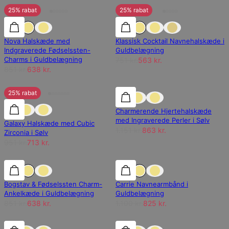
25% rabat
25% rabat
25% rabat
Nova Halskæde med
Klassisk Cocktail Navnehalskæde i
Indgraverede Fødselssten-
Guldbelægning
Charms i Guldbelægning
751 kr.
563 kr.
851 kr.
638 kr.
25% rabat
25% rabat
25% rabat
Charmerende Hjertehalskæde
med Ingraverede Perler i Sølv
Galaxy Halskæde med Cubic
1.151 kr.
863 kr.
Zirconia i Sølv
951 kr.
713 kr.
25% rabat
25% rabat
25% rabat
Bogstav & Fødselssten Charm-
Carrie Navnearmbånd i
Ankelkæde i Guldbelægning
Guldbelægning
851 kr.
638 kr.
1.100 kr.
825 kr.
25% rabat
25% rabat
25% rabat