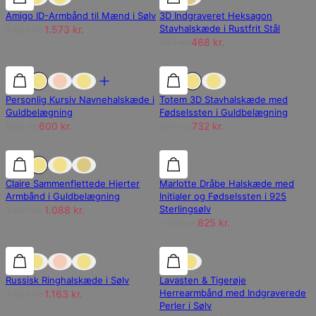
Amigo ID-Armbånd til Mænd i Sølv
3D Indgraveret Heksagon
Stavhalskæde i Rustfrit Stål
1.851 kr.
1.573 kr.
551 kr.
468 kr.
25% rabat
25% rabat
25% rabat
Personlig Kursiv Navnehalskæde i
Totem 3D Stavhalskæde med
Guldbelægning
Fødselssten i Guldbelægning
800 kr.
600 kr.
976 kr.
732 kr.
25% rabat
25% rabat
25% rabat
Claire Sammenflettede Hjerter
Marlotte Dråbe Halskæde med
Armbånd i Guldbelægning
Initialer og Fødselssten i 925
Sterlingsølv
1.451 kr.
1.088 kr.
1.100 kr.
825 kr.
25% rabat
25% rabat
15% rabat
Russisk Ringhalskæde i Sølv
Lavasten & Tigerøje
Herrearmbånd med Indgraverede
1.551 kr.
1.163 kr.
Perler i Sølv