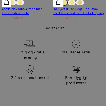
30% rabat
30% rabat
25% rabat
Carrie Navnehalskæde med
To Hjerter For Evigt Halskæde
Fødselssten i Sølv
med Fødselssten i Guldbelægning
750 kr.
525 kr.
1.071 kr.
803 kr.
Viser 32 af 32
Hurtig og gratis
100 dages retur
levering
2 års reklamationsret
Bæredygtigt
produceret