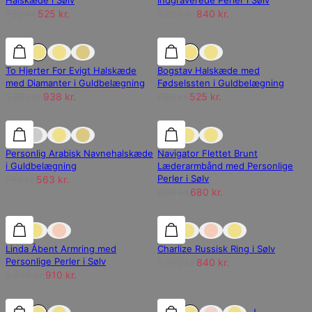
Halskæde i Sølv
Indgraverede Perler i Sølv
750 kr.
525 kr.
1.200 kr.
840 kr.
25% rabat
25% rabat
30% rabat
To Hjerter For Evigt Halskæde
Bogstav Halskæde med
med Diamanter i Guldbelægning
Fødselssten i Guldbelægning
1.251 kr.
938 kr.
750 kr.
525 kr.
25% rabat
25% rabat
15% rabat
Personlig Arabisk Navnehalskæde
Navigator Flettet Brunt
i Guldbelægning
Læderarmbånd med Personlige
Perler i Sølv
751 kr.
563 kr.
800 kr.
680 kr.
30% rabat
30% rabat
30% rabat
Linda Åbent Armring med
Charlize Russisk Ring i Sølv
Personlige Perler i Sølv
1.200 kr.
840 kr.
1.300 kr.
910 kr.
30% rabat
30% rabat
30% rabat