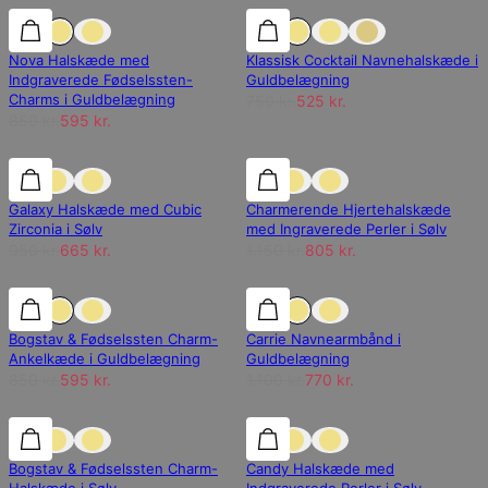
30% rabat
30% rabat
30% rabat
Nova Halskæde med
Klassisk Cocktail Navnehalskæde i
Indgraverede Fødselssten-
Guldbelægning
Charms i Guldbelægning
750 kr.
525 kr.
850 kr.
595 kr.
30% rabat
30% rabat
30% rabat
Galaxy Halskæde med Cubic
Charmerende Hjertehalskæde
Zirconia i Sølv
med Ingraverede Perler i Sølv
950 kr.
665 kr.
1.150 kr.
805 kr.
30% rabat
30% rabat
30% rabat
Bogstav & Fødselssten Charm-
Carrie Navnearmbånd i
Ankelkæde i Guldbelægning
Guldbelægning
850 kr.
595 kr.
1.100 kr.
770 kr.
30% rabat
30% rabat
30% rabat
Bogstav & Fødselssten Charm-
Candy Halskæde med