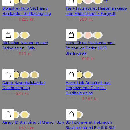
Blomstret Foto Vedhæng
Terry Indgraveret Hjertehalskæde
Halskæde i Guldbelægning
med Fødselssten - Forgyldt
1.750 kr.
1.225 kr.
800 kr.
560 kr.
30% rabat
30% rabat
30% rabat
Stablebar Navnering med
Linda Cirkel Halskæde med
Fødselssten i Sølv
Personlige Perler i 925
Sterlingsølv
1.300 kr.
910 kr.
1.300 kr.
910 kr.
30% rabat
30% rabat
30% rabat
Carrie Navnehalskæde i
Hazel Link Armbånd med
Guldbelægning
Indgraverede Charms i
Guldbelægning
750 kr.
525 kr.
1.950 kr.
1.365 kr.
15% rabat
15% rabat
15% rabat
Amigo ID-Armbånd til Mænd i Sølv
3D Indgraveret Heksagon
Stavhalskæde i Rustfrit Stål
1.851 kr.
1.573 kr.