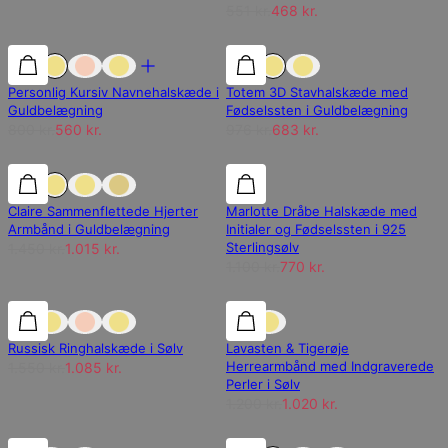
551 kr.
468 kr.
30% rabat
30% rabat
30% rabat
Personlig Kursiv Navnehalskæde i
Totem 3D Stavhalskæde med
Guldbelægning
Fødselssten i Guldbelægning
800 kr.
560 kr.
976 kr.
683 kr.
30% rabat
30% rabat
30% rabat
Claire Sammenflettede Hjerter
Marlotte Dråbe Halskæde med
Armbånd i Guldbelægning
Initialer og Fødselssten i 925
Sterlingsølv
1.450 kr.
1.015 kr.
1.100 kr.
770 kr.
30% rabat
30% rabat
15% rabat
Russisk Ringhalskæde i Sølv
Lavasten & Tigerøje
Herrearmbånd med Indgraverede
1.550 kr.
1.085 kr.
Perler i Sølv
1.200 kr.
1.020 kr.