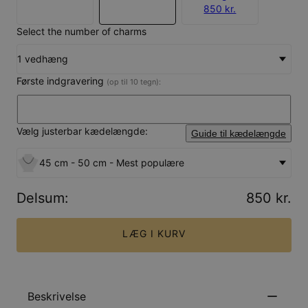
850 kr.
Select the number of charms
1 vedhæng
Første indgravering
(op til 10 tegn):
Vælg justerbar kædelængde:
Guide til kædelængde
45 cm - 50 cm - Mest populære
Delsum
:
850 kr.
LÆG I KURV
Beskrivelse