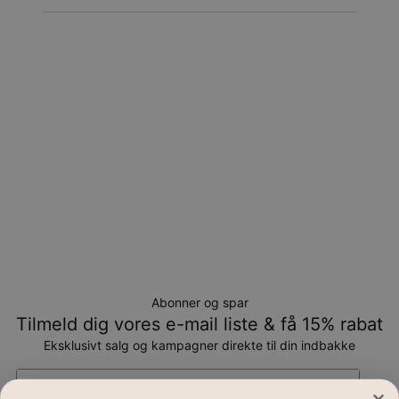
Returnering
Bemærk venligst, at personlige smykker er unikke og kun
kan returneres tilombytning eller butikskredit.
Abonner og spar
Tilmeld dig vores e-mail liste & få 15% rabat
Eksklusivt salg og kampagner direkte til din indbakke
Email*