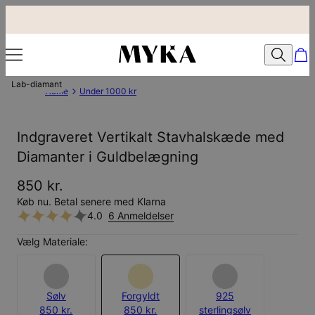
Lab-diamant
Home
Under 1000 kr
Indgraveret Vertikalt Stavhalskæde med
Diamanter i Guldbelægning
850 kr.
Køb nu. Betal senere med Klarna
4.0
6 Anmeldelser
Vælg Materiale:
Sølv
Forgyldt
925
850 kr.
850 kr.
sterlingsølv