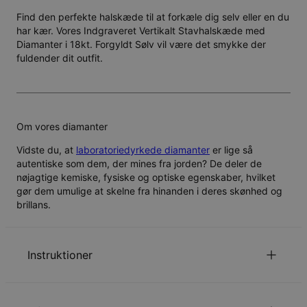
Find den perfekte halskæde til at forkæle dig selv eller en du
har kær. Vores Indgraveret Vertikalt Stavhalskæde med
Diamanter i 18kt. Forgyldt Sølv vil være det smykke der
fuldender dit outfit.
Om vores diamanter
Vidste du, at
laboratoriedyrkede diamanter
er lige så
autentiske som dem, der mines fra jorden? De deler de
nøjagtige kemiske, fysiske og optiske egenskaber, hvilket
gør dem umulige at skelne fra hinanden i deres skønhed og
brillans.
Instruktioner
Kun det første bogstav er stort.