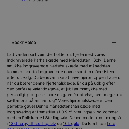
politik
for detaljer.
GIV MIG BESKED
Beskrivelse
Lad verden se hvem der holder dit hjerte med vores
Indgraverede Parhalskæde med Månedsten i Sølv
. Denne
smukke indgraverede hjertehalskæde med månedsten
kommer med to indgraverede navne samt to månedstene
efter dit valg. Du behøver ikke at have hjertet oppe i halsen,
når du bærer denne hjertehalskæde. Er du på udkig efter
den perfekte Valentinsgave, et jubilæumsmykke med
personligt præg eller bare en gave for at vise, hvor meget du
sætter pris på en nær dig? Vores hjertehalskæde er den
perfekte gave! Denne månedstenshalskæde med
indgravering er fremstillet af
0.925 Sterlingsølv
og kommer
med en
Rollokæde i Sterlingsølv
. Denne model kommer også
i
18kt forgyldt sterlingsølv
og
10k guld
. Du kan finde
flere