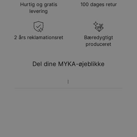
Hurtig og gratis
100 dages retur
Metode
Anslået leveringsdato
levering
Få det senest
Gratis levering
man. 24. aug. - tir. 25.
aug.
Få det senest
2 års reklamationsret
Bæredygtigt
Hastelevering
lør. 15. aug. - man. 17.
produceret
aug.
Du vil ikke blive opkrævet yderligere afgifter.
Del dine MYKA-øjeblikke
Vær opmærksom på at tidsperioden nævnt ovenfor er
inklusivefremstillingen.
Returnering
Bemærk venligst, at personlige smykker er unikke og kun
kan returneres tilombytning eller butikskredit.