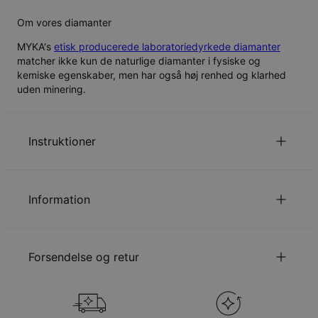
Om vores diamanter
MYKA's
etisk producerede laboratoriedyrkede diamanter
matcher ikke kun de naturlige diamanter i fysiske og
kemiske egenskaber, men har også høj renhed og klarhed
uden minering.
Instruktioner
Det første bogstav er stort.
for at se vores guide til kædelængder.
Klik her
Information
Læs om vores
.
sikkerhedspolitik for børn
ID:
110-01-1303-28
Du er velkommen til at
emaile os
hvis du har spørgsmål
Hovedmateriale
Sterlingsølv 925
eller forespørgsler.
Forsendelse og retur
Udmålinger
22.86mm x 25.4mm
Kædetype
Ankerkæde
Kædelængde
Justerbar
Din bestilling vil blive sendt med følgende
Stil/kollektion
Kærlighedskollektion
forsendelsesmetode
Hypoallergenisk
Nikkelfri