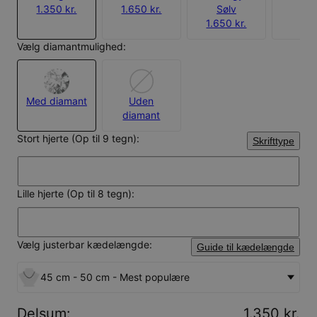
1.350 kr.
1.650 kr.
Sølv
1.650 kr.
Vælg diamantmulighed:
Med diamant
Uden
diamant
Stort hjerte (Op til 9 tegn):
Skrifttype
Lille hjerte (Op til 8 tegn):
Vælg justerbar kædelængde:
Guide til kædelængde
45 cm - 50 cm - Mest populære
Delsum
:
1.350 kr.