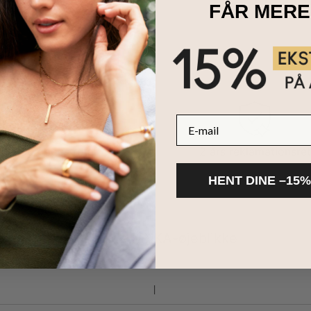
FÅR MERE
E-mail
100 dages retur
2 års reklamationsret
HENT DINE –15%
Del dine MYKA-øjeblikke