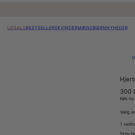
UDSALG
BESTSELLERS
KVINDER
MÆND
BØRN
NYHEDER
H
Hjer
300 k
Køb nu.
Vælg an
1 ved
Skriv f