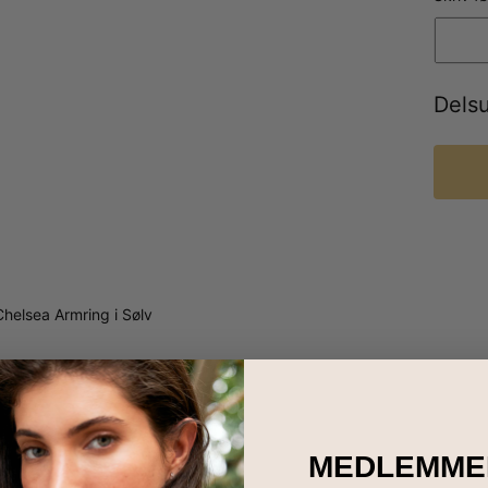
Dels
Chelsea Armring i Sølv
MEDLEMME