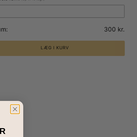
um
:
300 kr.
LÆG I KURV
R