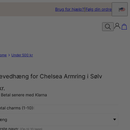
Brug for hjælp?
Følg din ordre
ome
Under 500 kr
tevedhæng for Chelsea Armring i Sølv
r.
 Betal senere med Klarna
tal charms (1-10):
hæng
ørste navn:
(Op til 10 tegn)