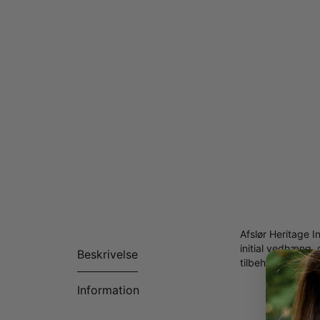
Afslør Heritage 
initial vedhæng,
Beskrivelse
tilbehør, der udtr
Lavet m
Information
Tilpassel
Tilgæng