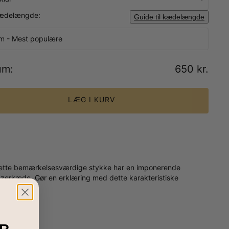
ædelængde:
Guide til kædelængde
m - Mest populære
um
:
650 kr.
LÆG I KURV
e. Dette bemærkelsesværdige stykke har en imponerende
nzerkæde. Gør en erklæring med dette karakteristiske