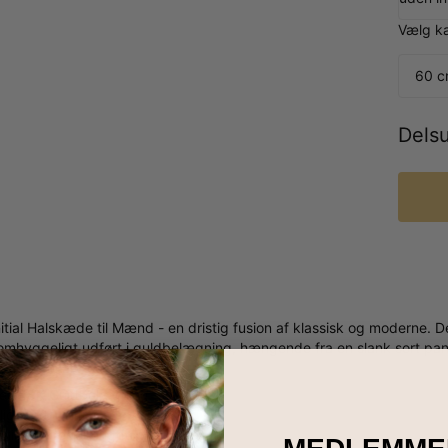
Vælg k
60 c
Dels
Initial Halskæde til Mænd - en dristig fusion af klassisk og modern
 omhyggeligt udført i guldbelægning, hængende fra en slank sort pa
ykker din arv og individualitet.
ed 18K Guldbelægning
ig med 1 initial
elig i 1 kædelængde