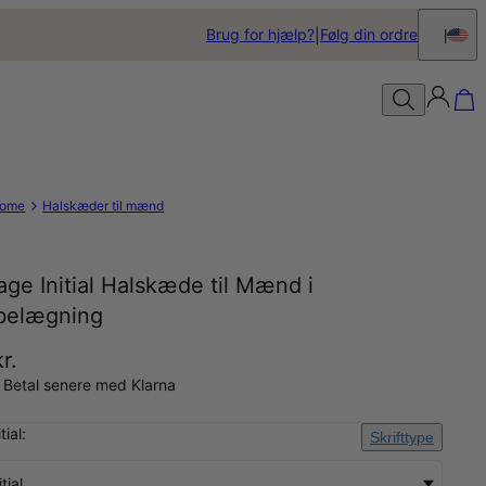
Brug for hjælp?
Følg din ordre
ome
Halskæder til mænd
age Initial Halskæde til Mænd i
belægning
r.
 Betal senere med Klarna
tial:
Skrifttype
tial