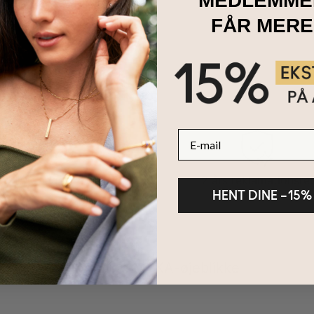
MEDLEMME
r er med store bogstaver
FÅR MERE
E-mail
100 dages retur
2 års reklamationsret
HENT DINE –15%
Del dine MYKA-øjeblikke