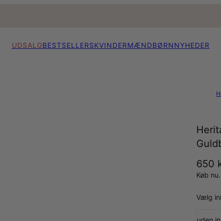
UDSALG
BESTSELLERS
KVINDER
MÆND
BØRN
NYHEDER
H
Herit
Guld
650 k
Køb nu.
Vælg ini
uden ini