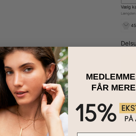
Vælg k
Længden a
45
Dels
MEDLEMME
FÅR MERE
e halskæde til at forkæle dig selv eller en du har kær. Vores Herit
it.
E-mail