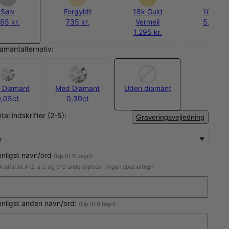
Sølv
Forgyldt
18k Guld
10k Gul
65 kr.
735 kr.
Vermeil
5.100 kr
1.295 kr.
amantalternativ:
 Diamant
Med Diamant
Uden diamant
0,05ct
0,30ct
tal indskrifter (2-5):
Graveringsvejledning
e
enligst navn/ord
(Op til 11 tegn):
sk alfabet A-Z, a-z og 0-9 understøttes - ingen specialtegn
enligst anden navn/ord:
(Op til 9 tegn)