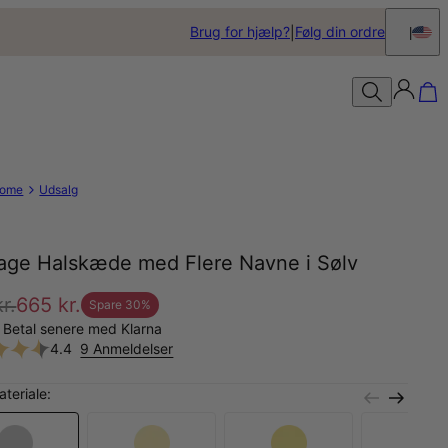
Brug for hjælp?
Følg din ordre
ome
Udsalg
tage Halskæde med Flere Navne i Sølv
r.
665 kr.
Spare
30
%
 Betal senere med Klarna
4.4
9 Anmeldelser
teriale: