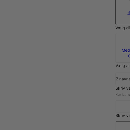
6
Vælg di
Med
Vælg an
2 navn
Skriv v
Kun latin
Skriv v