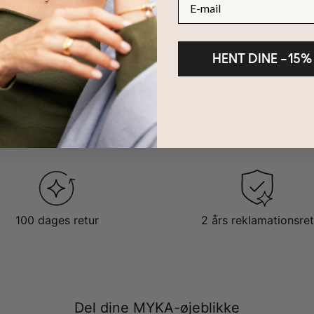
HENT DINE –15%
100 dages retur
2 års reklamationsret
Del dine MYKA-øjeblikke