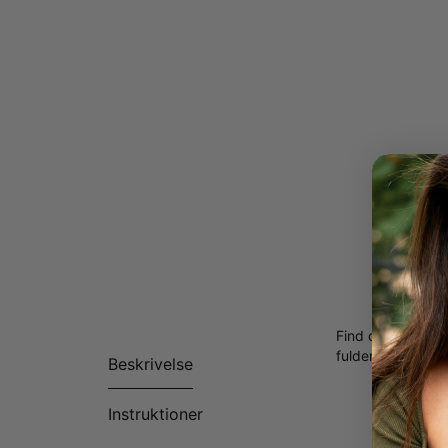
Find den perfekt
fuldender dit outf
Beskrivelse
Instruktioner