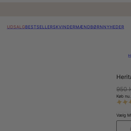
UDSALG
BESTSELLERS
KVINDER
MÆND
BØRN
NYHEDER
H
Heri
950 k
Køb nu.
Vælg Ma