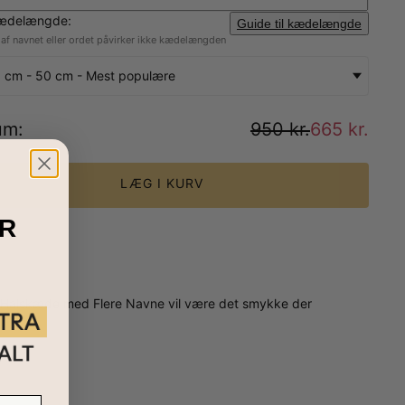
ædelængde:
Guide til kædelængde
f ​​navnet eller ordet påvirker ikke kædelængden
 cm - 50 cm - Mest populære
um
:
950 kr.
665 kr.
LÆG I KURV
R
age Halskæde med Flere Navne vil være det smykke der