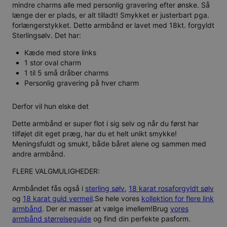
mindre charms alle med personlig gravering efter ønske. Så
længe der er plads, er alt tilladt! Smykket er justerbart pga.
forlængerstykket. Dette armbånd er lavet med 18kt. forgyldt
Sterlingsølv. Det har:
Kæde med store links
1 stor oval charm
1 til 5 små dråber charms
Personlig gravering på hver charm
Derfor vil hun elske det
Dette armbånd er super flot i sig selv og når du først har
tilføjet dit eget præg, har du et helt unikt smykke!
Meningsfuldt og smukt, både båret alene og sammen med
andre armbånd.
FLERE VALGMULIGHEDER:
Armbåndet fås også i
sterling sølv
,
18 karat rosaforgyldt sølv
og
18 karat guld vermeil
.Se hele vores
kollektion for flere link
armbånd
. Der er masser at vælge imellem!Brug
vores
armbånd størrelseguide
og find din perfekte pasform.