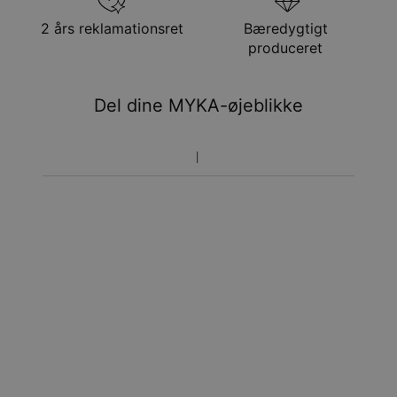
aug.
Få det senest
2 års reklamationsret
Bæredygtigt
Hastelevering
søn. 16. aug. - tir. 18.
produceret
aug.
Du vil ikke blive opkrævet yderligere afgifter.
Del dine MYKA-øjeblikke
Vær opmærksom på at tidsperioden nævnt ovenfor er
inklusivefremstillingen.
Returnering
Bemærk venligst, at personlige smykker er unikke og kun
kan returneres tilombytning eller butikskredit.