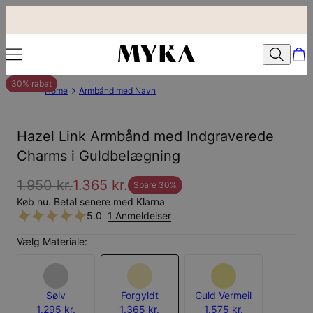
30% rabat
Home
Armbånd med Navn
Hazel Link Armbånd med Indgraverede
Charms i Guldbelægning
1.950 kr.
1.365 kr.
Spare
30
%
Køb nu. Betal senere med Klarna
5.0
1 Anmeldelser
Vælg Materiale:
Sølv
Forgyldt
Guld Vermeil
1.295 kr.
1.365 kr.
1.575 kr.