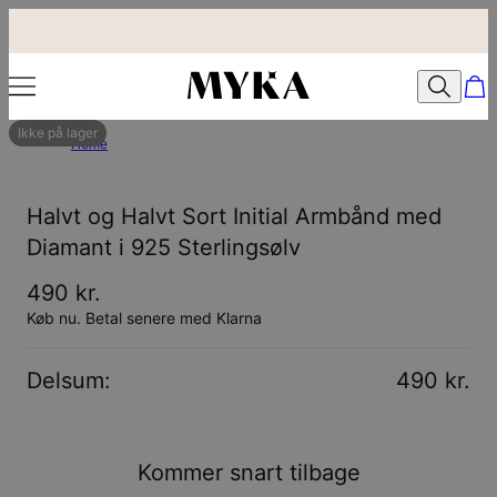
Ikke på lager
Home
Halvt og Halvt Sort Initial Armbånd med
Diamant i 925 Sterlingsølv
490 kr.
Køb nu. Betal senere med Klarna
Delsum
:
490 kr.
Kommer snart tilbage