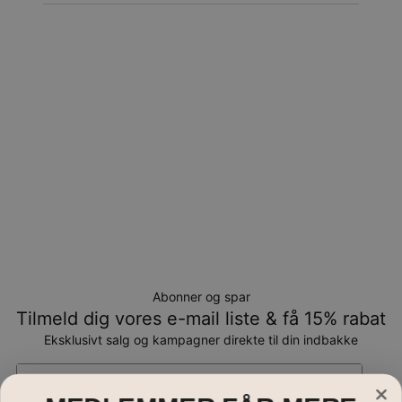
Returnering
Bemærk venligst, at personlige smykker er unikke og kun
kan returneres tilombytning eller butikskredit.
Abonner og spar
Tilmeld dig vores e-mail liste & få 15% rabat
Eksklusivt salg og kampagner direkte til din indbakke
Email*