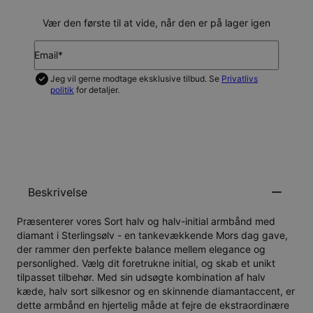
Vær den første til at vide, når den er på lager igen
Email*
Jeg vil gerne modtage eksklusive tilbud. Se
Privatlivs
politik
for detaljer.
GIV MIG BESKED
Beskrivelse
Præsenterer vores Sort halv og halv-initial armbånd med
diamant i Sterlingsølv - en tankevækkende Mors dag gave,
der rammer den perfekte balance mellem elegance og
personlighed. Vælg dit foretrukne initial, og skab et unikt
tilpasset tilbehør. Med sin udsøgte kombination af halv
kæde, halv sort silkesnor og en skinnende diamantaccent, er
dette armbånd en hjertelig måde at fejre de ekstraordinære