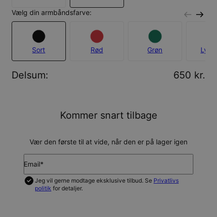
Vælg din armbåndsfarve:
Sort
Rød
Grøn
Lyse
Delsum
:
650 kr.
Kommer snart tilbage
Vær den første til at vide, når den er på lager igen
Email*
Jeg vil gerne modtage eksklusive tilbud. Se
Privatlivs
politik
for detaljer.
GIV MIG BESKED