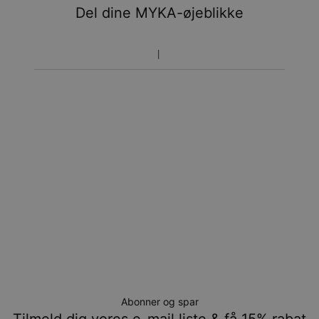
Du vil ikke blive opkrævet yderligere afgifter.
Del dine MYKA-øjeblikke
Vær opmærksom på at tidsperioden nævnt ovenfor er
inklusivefremstillingen.
Returnering
Bemærk venligst, at personlige smykker er unikke og kun
kan returneres tilombytning eller butikskredit.
Abonner og spar