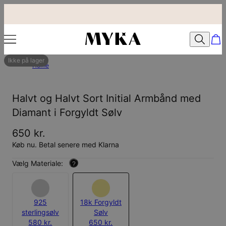
Ikke på lager
Home
Halvt og Halvt Sort Initial Armbånd med
Diamant i Forgyldt Sølv
650 kr.
Køb nu. Betal senere med Klarna
Vælg Materiale:
?
925
18k Forgyldt
sterlingsølv
Sølv
580 kr.
650 kr.