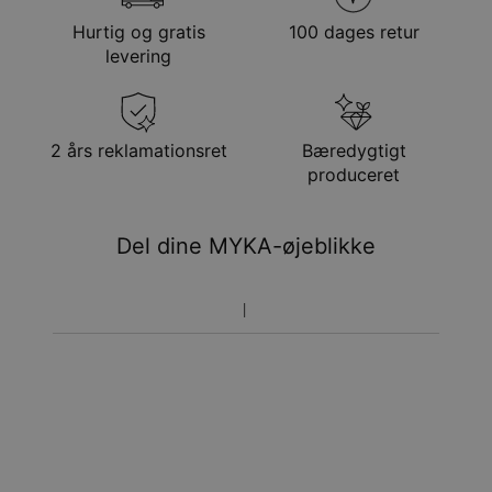
Hypoallergenisk
Nikkelfri
Hurtig og gratis
100 dages retur
Metode
Anslået leveringsdato
levering
Få det senest
Gratis levering
søn. 23. aug. - man.
24. aug.
Få det senest
2 års reklamationsret
Bæredygtigt
Hastelevering
ons. 12. aug. - fre. 14.
produceret
aug.
Du vil ikke blive opkrævet yderligere afgifter.
Del dine MYKA-øjeblikke
Vær opmærksom på at tidsperioden nævnt ovenfor er
inklusivefremstillingen.
Returnering
Bemærk venligst, at personlige smykker er unikke og kun
kan returneres tilombytning eller butikskredit.