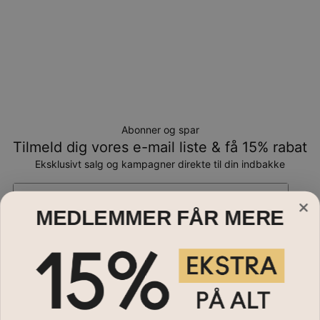
Abonner og spar
Tilmeld dig vores e-mail liste & få 15% rabat
Eksklusivt salg og kampagner direkte til din indbakke
Email*
MEDLEMMER FÅR MERE
Smykker
Halskæder
Hjælp?
Armbånd