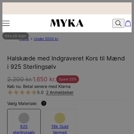
Ikke på lager
Home
Under 2000 kr
Halskæde med Indgraveret Kors til Mænd
i 925 Sterlingsølv
2.200 kr.
1.650 kr.
Spare
25
%
Køb nu. Betal senere med Klarna
5.0
2 Anmeldelser
Vælg Materiale:
?
925
18k Guld
sterlingsølv
Vermeil