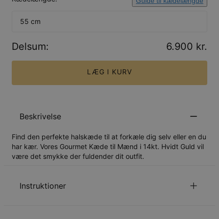
Guide til kædelængde
55 cm
Delsum
:
6.900 kr.
LÆG I KURV
Beskrivelse
Find den perfekte halskæde til at forkæle dig selv eller en du
har kær. Vores Gourmet Kæde til Mænd i 14kt. Hvidt Guld vil
være det smykke der fuldender dit outfit.
Instruktioner
to view our chain length guide.
Click here