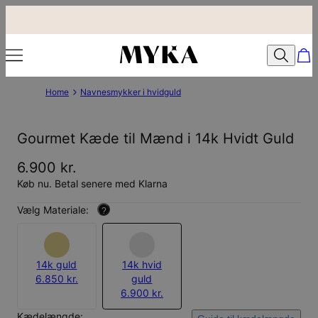
Home
Navnesmykker i hvidguld
Gourmet Kæde til Mænd i 14k Hvidt Guld
6.900 kr.
Køb nu. Betal senere med Klarna
Vælg Materiale:
?
14k guld
14k hvid
6.850 kr.
guld
6.900 kr.
Kædelængde: