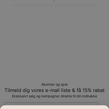
Returnering
Bemærk venligst, at personlige smykker er unikke og kun
kan returneres tilombytning eller butikskredit.
Abonner og spar
Tilmeld dig vores e-mail liste & få 15% rabat
Eksklusivt salg og kampagner direkte til din indbakke
Email*