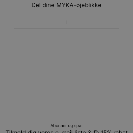
Du vil ikke blive opkrævet yderligere afgifter.
Del dine MYKA-øjeblikke
Vær opmærksom på at tidsperioden nævnt ovenfor er
inklusivefremstillingen.
Returnering
Bemærk venligst, at personlige smykker er unikke og kun
kan returneres tilombytning eller butikskredit.
Abonner og spar
Tilmeld dig vores e-mail liste & få 15% rabat