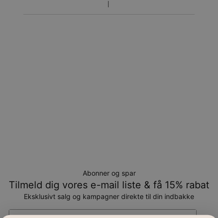
Returnering
Bemærk venligst, at personlige smykker er unikke og kun
kan returneres tilombytning eller butikskredit.
Abonner og spar
Tilmeld dig vores e-mail liste & få 15% rabat
Eksklusivt salg og kampagner direkte til din indbakke