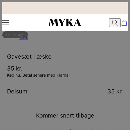
Ikke på lager
Home
Gavesæt i æske
35 kr.
Køb nu. Betal senere med Klarna
Delsum
:
35 kr.
Kommer snart tilbage