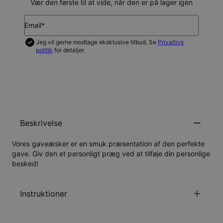
Vær den første til at vide, når den er på lager igen
Email*
Jeg vil gerne modtage eksklusive tilbud. Se
Privatlivs
politik
for detaljer.
GIV MIG BESKED
Beskrivelse
Vores gaveæsker er en smuk præsentation af den perfekte
gave. Giv den et personligt præg ved at tilføje din personlige
besked!
Instruktioner
Din besked vil blive trykt i en elegant skrifttype, præcis