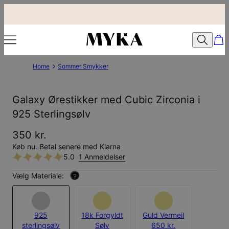
Home
Sommer Smykker
Galaxy Ørestikker med Cubic Zirconia i
925 Sterlingsølv
350 kr.
Køb nu. Betal senere med Klarna
5.0
1 Anmeldelser
Vælg Materiale:
?
925
18k Forgyldt
Guld Vermeil
sterlingsølv
Sølv
650 kr.