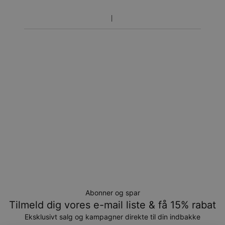
inklusivefremstillingen.
Returnering
Bemærk venligst, at personlige smykker er unikke og kun
kan returneres tilombytning eller butikskredit.
Abonner og spar
Tilmeld dig vores e-mail liste & få 15% rabat
Eksklusivt salg og kampagner direkte til din indbakke