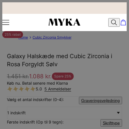
25% rabat
Home
Cubic Zirconia Smykker
Galaxy Halskæde med Cubic Zirconia i
Rosa Forgyldt Sølv
1.451 kr.
1.088 kr.
Spare
25
%
Køb nu. Betal senere med Klarna
5.0
5 Anmeldelser
Vælg et antal indskrifter (0-4):
Graveringsvejledning
1 indskrift
Første indskrift (Op til 9 tegn):
Skrifttype