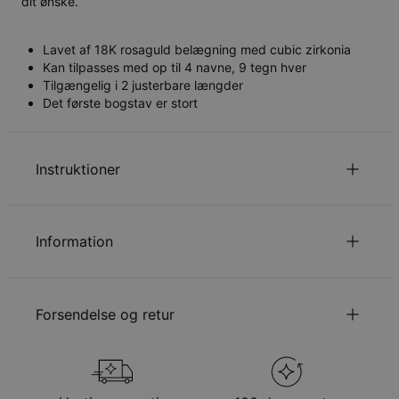
dit ønske.
Lavet af 18K rosaguld belægning med cubic zirkonia
Kan tilpasses med op til 4 navne, 9 tegn hver
Tilgængelig i 2 justerbare længder
Det første bogstav er stort
Instruktioner
Læs om vores
sikkerhedspolitik for børn
.
Du er velkommen til at
emaile os
hvis du har spørgsmål
Information
eller forespørgsler.
Vejledning:
*Læs om vores
sikkerhedspolitik for børn
. *Du
er velkommen til at
emaile os
hvis du har
Forsendelse og retur
spørgsmål eller forespørgsler.
Information:
ID:
110-01-3200-21
Din bestilling vil blive sendt med følgende
Materiale:
Roséforgyldt Sterlingsølv 925
forsendelsesmetode
Stil:
Karmehalskæd