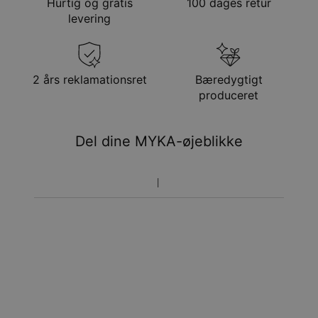
Hurtig og gratis
100 dages retur
Tykkelse:
5.9mm
Metode
Anslået leveringsdato
levering
Målinger:
23.98mm
Få det senest
Gratis levering
tir. 25. aug. - ons. 26.
aug.
Få det senest
2 års reklamationsret
Bæredygtigt
Hastelevering
søn. 16. aug. - tir. 18.
produceret
aug.
Du vil ikke blive opkrævet yderligere afgifter.
Del dine MYKA-øjeblikke
Vær opmærksom på at tidsperioden nævnt ovenfor er
inklusivefremstillingen.
Returnering
Bemærk venligst, at personlige smykker er unikke og kun
kan returneres tilombytning eller butikskredit.