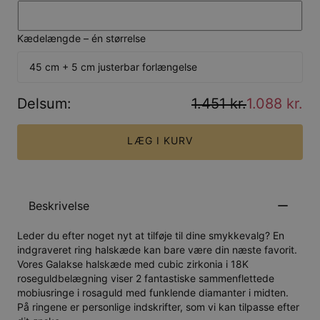
Kædelængde – én størrelse
45 cm + 5 cm justerbar forlængelse
Delsum
:
1.451 kr.
1.088 kr.
LÆG I KURV
Beskrivelse
Leder du efter noget nyt at tilføje til dine smykkevalg? En
indgraveret ring halskæde kan bare være din næste favorit.
Vores Galakse halskæde med cubic zirkonia i 18K
roseguldbelægning viser 2 fantastiske sammenflettede
mobiusringe i rosaguld med funklende diamanter i midten.
På ringene er personlige indskrifter, som vi kan tilpasse efter