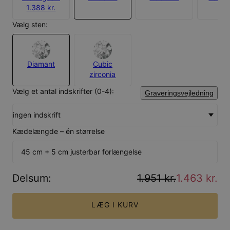
1.388 kr.
Vælg sten:
Diamant
Cubic
zirconia
Vælg et antal indskrifter (0-4):
Graveringsvejledning
ingen indskrift
Kædelængde – én størrelse
45 cm + 5 cm justerbar forlængelse
Delsum
:
1.951 kr.
1.463 kr.
LÆG I KURV