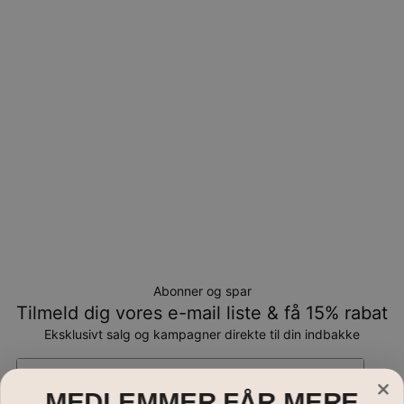
Returnering
Bemærk venligst, at personlige smykker er unikke og kun
kan returneres tilombytning eller butikskredit.
Abonner og spar
Tilmeld dig vores e-mail liste & få 15% rabat
Eksklusivt salg og kampagner direkte til din indbakke
Email*
MEDLEMMER FÅR MERE