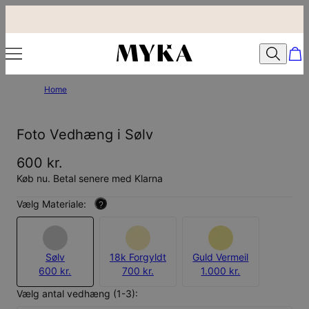
Home
Foto Vedhæng i Sølv
600 kr.
Køb nu. Betal senere med Klarna
Vælg Materiale:
?
Sølv
18k Forgyldt
Guld Vermeil
600 kr.
700 kr.
1.000 kr.
Vælg antal vedhæng (1-3):