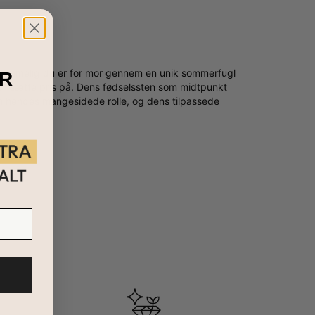
knemmelig du er for mor gennem en unik sommerfugl
R
vil sætte pris på. Dens fødselssten som midtpunkt
om hendes mangesidede rolle, og dens tilpassede