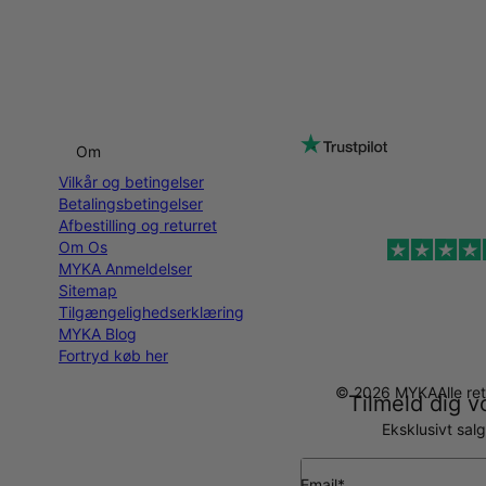
Om
Vilkår og betingelser
Betalingsbetingelser
Afbestilling og returret
Om Os
MYKA Anmeldelser
Sitemap
Tilgængelighedserklæring
MYKA Blog
Fortryd køb her
© 2026 MYKA
Alle r
Tilmeld dig v
Eksklusivt sal
Email*