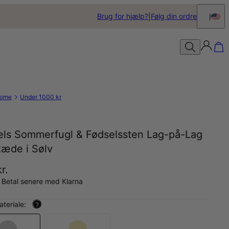
Brug for hjælp?
Følg din ordre
ome
Under 1000 kr
els Sommerfugl & Fødselssten Lag-på-Lag
kæde i Sølv
r.
 Betal senere med Klarna
teriale:
?