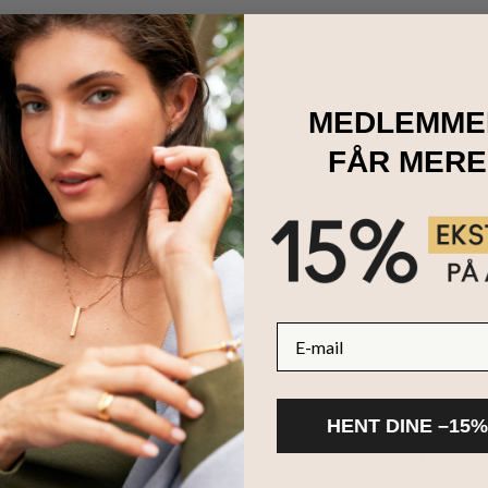
er at sige "tak" på mors dag. En mulighed er at udtrykke, hvor ta
MEDLEMME
æde. Alt ved dette sterlingsølvstykke er rigt på betydning, som hun 
FÅR MERE
dflydelse mor har haft i sin families verden, en lagdelt kæde taler 
om, hvordan enhver mor er uerstattelig.
sterlingsølv
passes med navn/ord, fødselssten og sommerfugl
længder
bogstav skrives med stort begyndelsesbogstav
E-mail
HENT DINE –15%