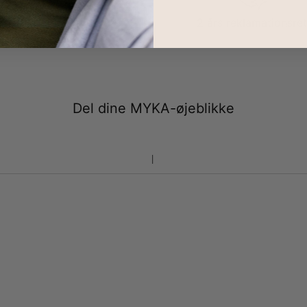
100 dages retur
2 års reklamationsret
Del dine MYKA-øjeblikke