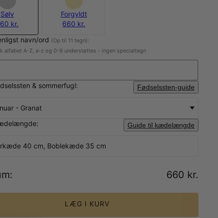
Sølv
Forgyldt
60 kr.
660 kr.
enligst navn/ord
(Op til 11 tegn):
sk alfabet A-Z, a-z og 0-9 understøttes - ingen specialtegn
dselssten & sommerfugl:
Fødselssten-guide
nuar - Granat
ædelængde:
Guide til kædelængde
rkæde 40 cm, Boblekæde 35 cm
um
:
660 kr.
LÆG I KURV