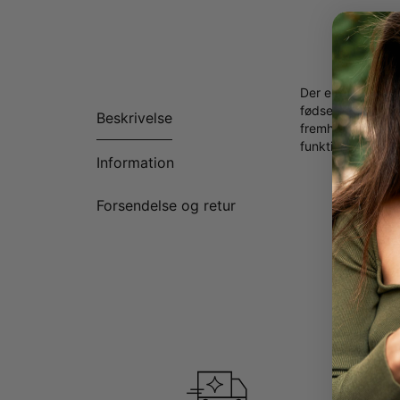
Der er mange måd
fødselsstenhalsk
Beskrivelse
fremhæver den in
funktioner taler 
Information
Lavet i 
Kan til
Forsendelse og retur
Fås i 2 
Første 