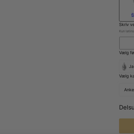
6
Skriv v
Kun latin
Vælg fø
Ja
Vælg k
Anke
Dels