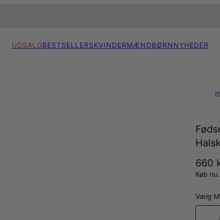
UDSALG
BESTSELLERS
KVINDER
MÆND
BØRN
NYHEDER
H
Føds
Hals
660 k
Køb nu.
Vælg Ma