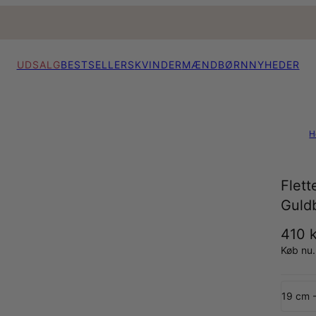
UDSALG
BESTSELLERS
KVINDER
MÆND
BØRN
NYHEDER
H
Flet
Guld
410 k
Køb nu.
19 cm 