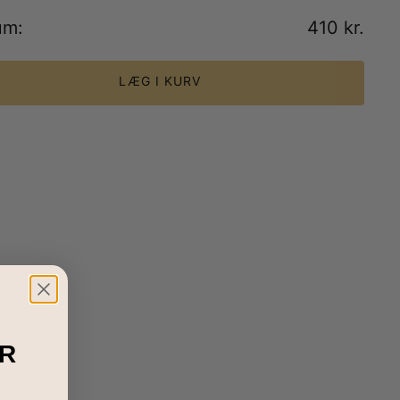
um
:
410 kr.
LÆG I KURV
R