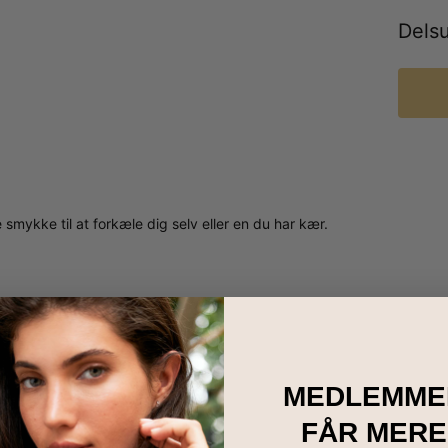
Dels
 smykke til at forkæle dig selv eller en du har kær.
MEDLEMME
FÅR MERE