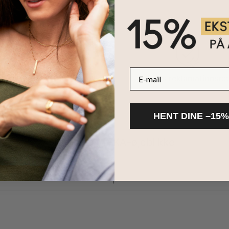
E-mail
100 dages retur
2 års reklamationsret
HENT DINE –15%
Del dine MYKA-øjeblikke