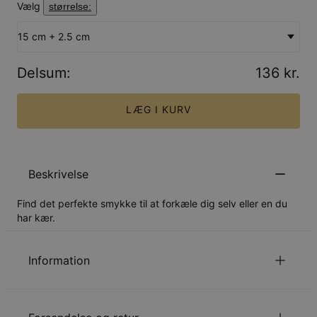
Vælg
størrelse:
15 cm + 2.5 cm
Delsum
:
136 kr.
LÆG I KURV
Beskrivelse
Find det perfekte smykke til at forkæle dig selv eller en du
har kær.
Information
ID:
110-03-4232-88
Hovedmateriale
Ansvarligt indkøbt metal