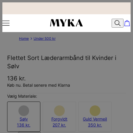
Home
Under 500 kr
Flettet Sort Læderarmbånd til Kvinder i
Sølv
136 kr.
Køb nu. Betal senere med Klarna
Vælg Materiale:
Sølv
Forgyldt
Guld Vermeil
136 kr.
207 kr.
350 kr.