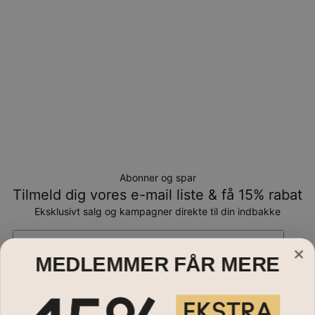
Abonner og spar
Tilmeld dig vores e-mail liste & få 15% rabat
Eksklusivt salg og kampagner direkte til din indbakke
Email*
MEDLEMMER FÅR MERE